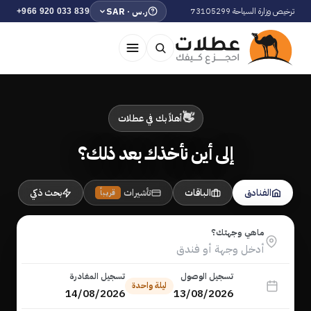
ترخيص وزارة السياحة 73105299
ر.س · SAR
+966 920 033 839
👋
أهلاً بك في عطلات
إلى أين نأخذك بعد ذلك؟
الفنادق
الباقات
تأشيرات
بحث ذكي
قريباً
ماهي وجهتك؟
تسجيل الوصول
تسجيل المغادرة
ليلة واحدة
14/08/2026
13/08/2026