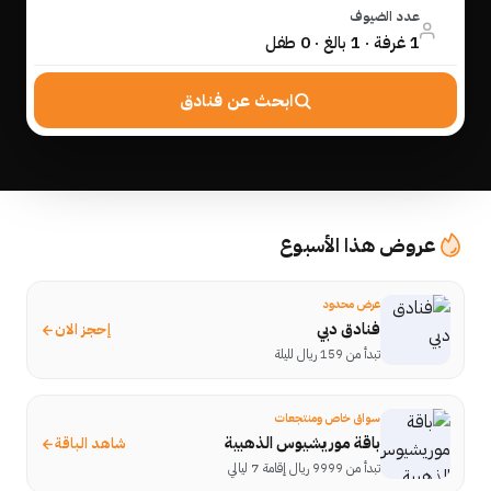
عدد الضيوف
1 غرفة · 1 بالغ · 0 طفل
ابحث عن فنادق
عروض هذا الأسبوع
عرض محدود
فنادق دبي
إحجز الان
تبدأ من 159 ريال لليلة
سواق خاص ومنتجعات
باقة موريشيوس الذهبية
شاهد الباقة
تبدأ من 9999 ريال إقامة 7 ليالي