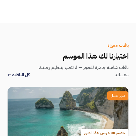
12 باقة
7 باقة
4 باقة
27 باقة
باقات مميزة
اختيارنا لك هذا الموسم
باقات شاملة جاهزة للحجز — لا تتعب بتنظيم رحلتك
بنفسك.
كل الباقات ←
شهر عسل
خصم 500 ر.س هذا الشهر