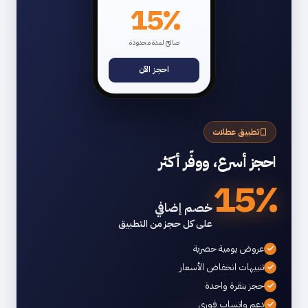
15٪
صالح لمدة محدودة
احجز الآن
تطبيق عطلات
احجز أسرع، ووفّر أكثر
15٪
خصم إضافي
على كل حجز من التطبيق
عروض يومية حصرية
تنبيهات انخفاض الأسعار
حجز بنقرة واحدة
دعم واتساب فوري