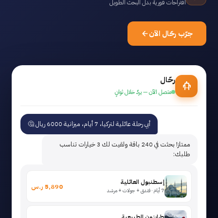
اقتراحات فورية بدل البحث الطويل
جرّب رحّال الآن
رحّال
متصل الآن — يردّ خلال ثوانٍ
أبي رحلة عائلية لتركيا، 7 أيام، ميزانية 6000 ريال 🤔
ممتاز! بحثت في 240 باقة ولقيت لك 3 خيارات تناسب
طلبك:
إسطنبول العائلية
5,890 ر.س
7 أيام · فندق + جولات + مرشد
طرابزون الطبيعية