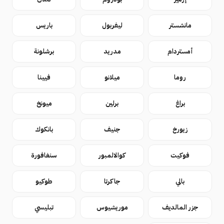
مانشستر
ليفربول
باريس
أمستردام
مدريد
برشلونة
روما
ميلانو
فيينا
براغ
برلين
ميونخ
زيورخ
جنيف
بانكوك
فوكيت
كوالالمبور
سنغافورة
بالي
جاكرتا
طوكيو
جزر المالديف
موريشيوس
تبليسي