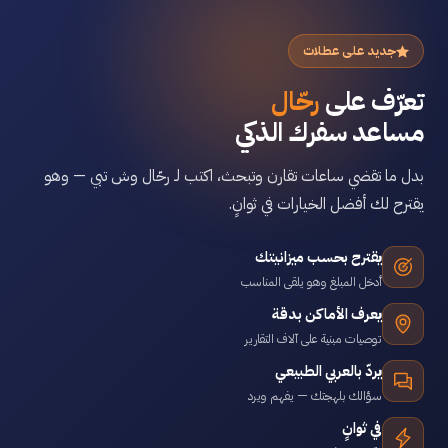
جديد على عطلات
تعرّف على
رحّال
مساعد سفرك الذكي
بدل ما تقضي ساعات تقارن وتبحث، اكتب لـ رحّال وش تبي — وهو
يقترح لك أفضل الخيارات في ثوانٍ.
يقترح بحسب ميزانيتك
أدخل المبلغ وهو يلقى المناسب
يعرف الأماكن بدقة
توصيات مبنية على آلاف التقارير
يردّ بالعربي الطبيعي
سؤالك بلهجتك — يفهم ويرد
في ثوانٍ