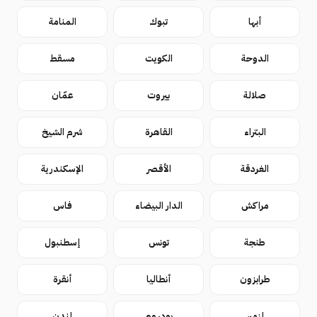
أبها
تبوك
المنامة
الدوحة
الكويت
مسقط
صلالة
بيروت
عمّان
البتراء
القاهرة
شرم الشيخ
الغردقة
الأقصر
الإسكندرية
مراكش
الدار البيضاء
فاس
طنجة
تونس
إسطنبول
طرابزون
أنطاليا
أنقرة
إزمير
بودروم
لندن