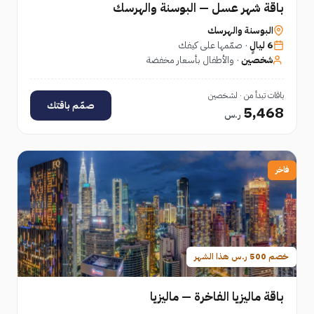
باقة شهر عسل — البوسنة والهرسك
البوسنة والهرسك
6 ليالٍ
· صمّمها على كيفك
شخصين
· والأطفال بأسعار مخفضة
باقات تبدأ من · لشخصين
صمّم باقتك
5,468
ر.س
فاخر
خصم 500 ر.س هذا الشهر
باقة ماليزيا الفاخرة — ماليزيا