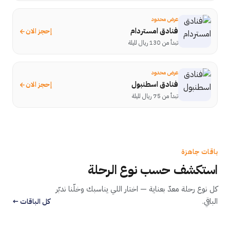
عرض محدود
فنادق امستردام
إحجز الان
تبدأ من 130 ريال لليلة
عرض محدود
فنادق اسطنبول
إحجز الان
تبدأ من 75 ريال لليلة
باقات جاهزة
استكشف حسب نوع الرحلة
للأزواج
كل نوع رحلة معدّ بعناية — اختار اللي يناسبك وخلّنا ندبّر
للجميع
باقات مختارة
الباقي.
شهر عسل
كل الباقات ←
تصفّح الكل
عائلي
باقات منوعة
كل الباقات