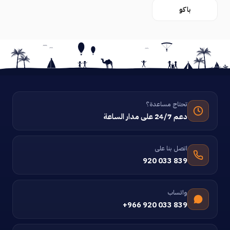
باكو
تحتاج مساعدة؟
دعم 24/7 على مدار الساعة
اتصل بنا على
920 033 839
واتساب
+966 920 033 839