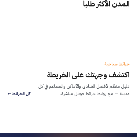
المدن الأكثر طلباً
1500 فندق
1000 فندق
من 150 ر.س
من 120 ر.س
من 30 ر.س
من 100 ر.س
خرائط سياحية
اكتشف وجهتك على الخريطة
موريشيوس
ميلان
دليل منظّم لأفضل الفنادق والأماكن والمطاعم في كل
فيينا
برلين
ميونخ
مدينة — مع روابط خرائط قوقل مباشرة.
كل الخرائط ←
71 نشاط
41 نشاط
46 نشاط
66 نشاط
58 نشاط