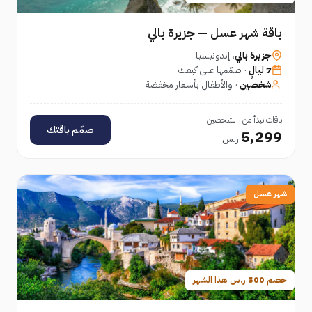
باقة شهر عسل — جزيرة بالي
جزيرة بالي
، إندونيسيا
7 ليالٍ
· صمّمها على كيفك
شخصين
· والأطفال بأسعار مخفضة
باقات تبدأ من · لشخصين
صمّم باقتك
5,299
ر.س
شهر عسل
خصم 500 ر.س هذا الشهر