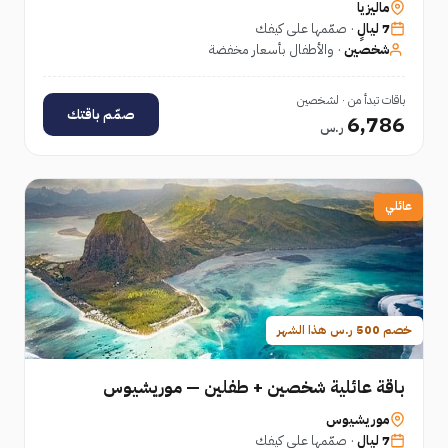
ماليزيا
7 ليالٍ
· صمّمها على كيفك
شخصين
· والأطفال بأسعار مخفضة
باقات تبدأ من · لشخصين
صمّم باقتك
6,786
ر.س
عائلي
خصم 500 ر.س هذا الشهر
باقة عائلية شخصين + طفلين — موريشيوس
موريشيوس
7 ليالٍ
· صمّمها على كيفك