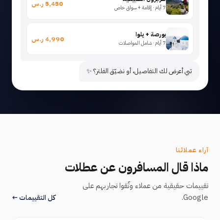
5,450 ر.س
7 أيام · إقامة + سواق خاص
بورصة + يلوا
4,990 ر.س
7 أيام · شامل المواصلات
تبي أعرض لك التفاصيل، أو نضيّق الفلتر؟ ✨
آراء عملائنا
ماذا قال المسافرون عن عطلات
تقييمات حقيقية من عملاء وثّقوا تجاربهم على
Google.
كل التقييمات ←