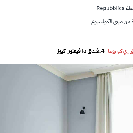
 إي كو روما
4.فندق ذا فيفتين كييز