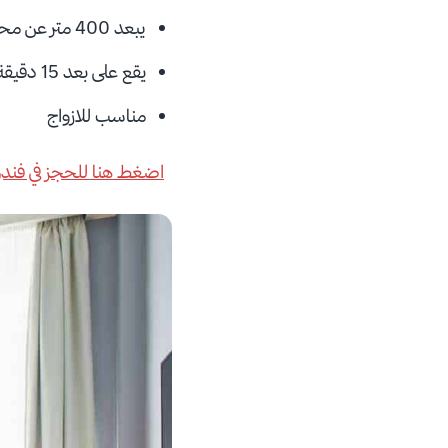
يبعد 400 متر عن محطة Repubblica
يقع على بعد 15 دقيقة عن مبنى الكولسيوم
مناسب للازواج
اضغط هنا للحجز في فندق