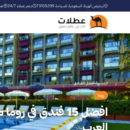
ترخيص الهيئة السعودية للسياحة 73105299
دعم عملاء 24/7
ضم
الرئيسية
›
أفضل الفنادق
روما
افضل 15 فندق في رو
العرب