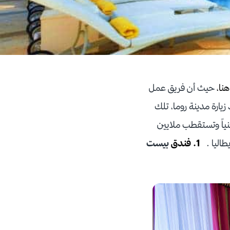
نا،
حيث أن فريق عمل
 زيارة مدينة روما، تلك
فنياً وتستقطب ملايين
يطاليا .
1. فندق
بيست