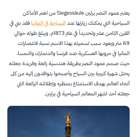
يعتبر عمود النصر برلين Siegessäule من اهم الأماكن
السياحية التي يمكنك زيارتها عند
السياحة في المانيا
فقد بني في
القرن الثامن عشر وتحديداً في عام 1873م، ويبلغ طوله حوالي
69 متر ويعود سبب تسميته بهذا الاسم نسبة لانتصارات
المانيا في حروبها العسكرية ضد فرنسا والدنمارك والنمسا،
حيث صمم عمود النصر بطريقة هندسية رائعة وفريدة جعلته
يحتل شهرة كبيرة بين السياح وأصبحوا يتوافدون إليه من كل
أنحاء العالم بهدف الاستمتاع بمنظره وإطلالته الرائعة التي
جعلته أحد اشهر المعالم السياحية في برلين.