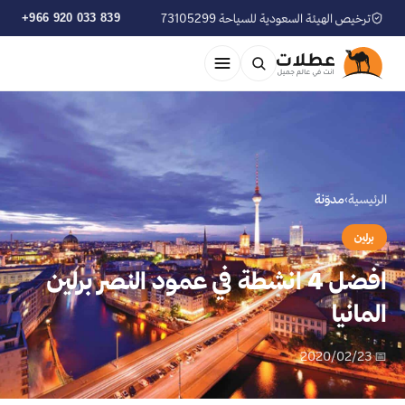
ترخيص الهيئة السعودية للسياحة 73105299
+966 920 033 839
الرئيسية
›
مدوّنة
برلين
افضل 4 انشطة في عمود النصر برلين
المانيا
📅 2020/02/23