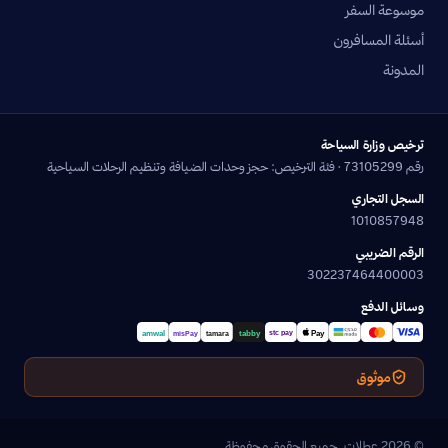
موسوعة السفر
أسئلة المسافرون
المدونة
ترخيص وزارة السياحة
رقم 73105299 · فئة الترخيص: حجز وحدات الضيافة وتنظيم الرحلات السياحية
السجل التجاري
1010857948
الرقم الضريبي
302237464400003
وسائل الدفع
موثوق
© 2026 عطلات. جميع الحقوق محفوظة.