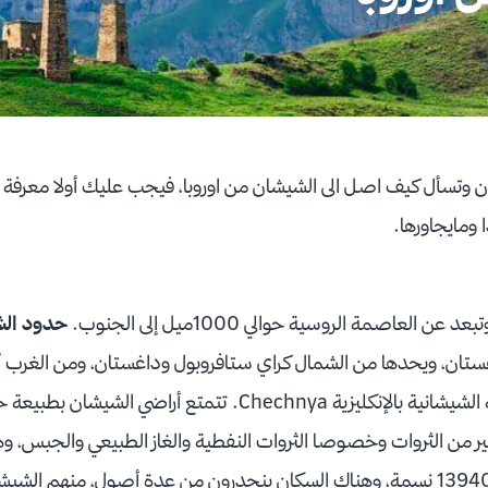
ان وتسأل كيف اصل الى الشيشان من اوروبا، فيجب عليك أولا معرفة 
 ومايجاورها.
 العاصمة الروسية حوالي 1000ميل إلى الجنوب.
حدود ال
تان، ويحدها من الشمال كراي ستافروبول وداغستان، ومن الغرب أ
الشمالية، تدعى الجمهورية الشيشانية بالإنكليزية Chechnya. تتمتع أرا
ير من الثروات وخصوصا الثروات النفطية والغاز الطبيعي والجبس، و
يصل عدد سكانها إلى 1394000 نسمة، وهناك السكان ينحدرون من عدة أصول، منهم