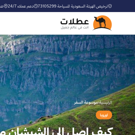
ترخيص الهيئة السعودية للسياحة 73105299
دعم عملاء 24/7
ضم
الرئيسية
›
موسوعة السفر
اوروبا
كيف اصل الى الشيشان من