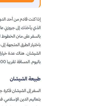
إذا كنت قادم من أحد الدو
الذي يأخذك إلى جروزني ع
بالسفر على متن الخطوط ا
باختيار الطرق المتجهة إل
الشيشان. هناك عدة خيارات
باليوم، المسافة تقريبا 700كيلومتر وهناك طريق بحري أيضا، عبر الباخرة وهو ممتع جدا تطلق الباخرة في صباح كل يوم.
طبيعة الشيشان
السفر إلى الشيشان فكرة 
بتعاليم الدين الإسلامي، 