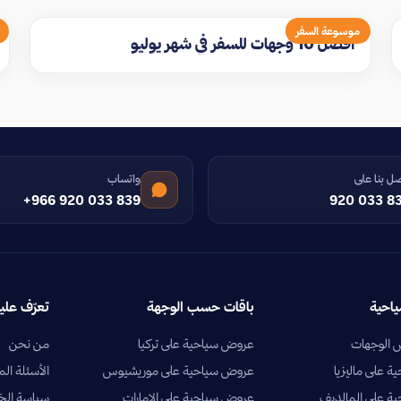
موسوعة السفر
افضل 10 وجهات للسفر في شهر يوليو
ل بنا على
واتساب
+966 920 033 839
920 033 8
ياحية
باقات حسب الوجهة
تعرّف علين
الوجهات
عروض سياحية على تركيا
من نحن
 على ماليزيا
عروض سياحية على موريشيوس
الأسئلة الم
ة على المالديف
عروض سياحية على الإمارات
سياسة ال