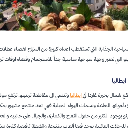
لسياحية الجذابة التي تستقطب اعداد كبيرة من السيّاح لقضاء عطلات
فينو التي تعتبر وجهة سياحية مناسبة جداً للاستجمام وقضاء اوقات 
يطاليا
ع شمال بحيرة غاردا في
ايطاليا
أجوائها الخلابة ونسمات الهواء الجبلية فهي تعد منتجع مشهور يمكن
نو بوجود الكثير من حقول التفاح والكمثرى والجبال على جانبيه والع
لرحلات العائلية يوجد فيها ألعاب متنوعة وانشطة ترفيهية كثيرة يمك