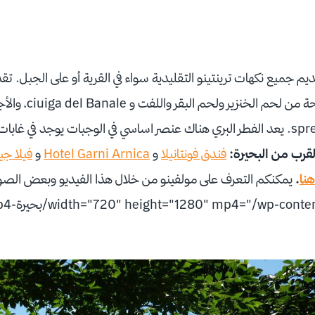
م جميع نكهات ترينتينو التقليدية سواء في القرية أو على الجبل. تقد
الاطعمة ومنها نقانق 
لقرب من البحيرة:
فندق فونتانيلا
و
Hotel Garni Arnica
و
فيلا جي
نا
.