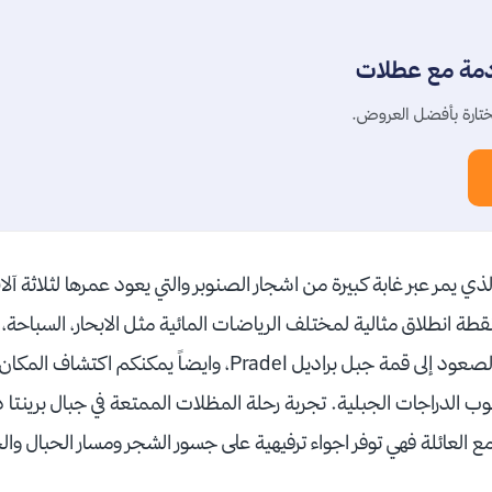
دمة مع عطلات
تارة بأفضل العروض.
ي يمر عبر غابة كبيرة من اشجار الصنوبر والتي يعود عمرها لثلاثة آلاف 
طة انطلاق مثالية لمختلف الرياضات المائية مثل الابحار، السباحة، 
الأمواج. ركوب التلفريك والصعود إلى قمة جبل براديل Pradel، وايضا
الدراجات الجبلية. تجربة رحلة المظلات الممتعة في جبال برينتا 
ع العائلة فهي توفر اجواء ترفيهية على جسور الشجر ومسار الحبال و