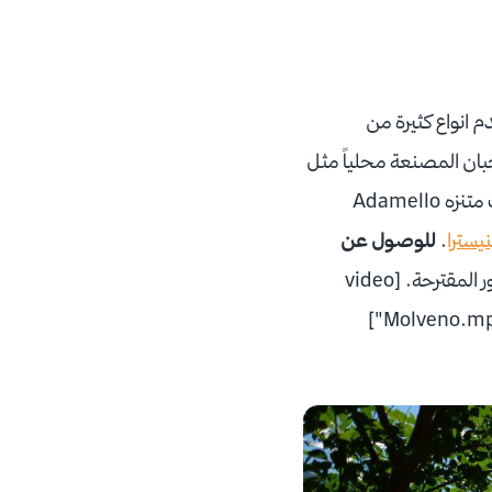
م انواع كثيرة من
مملحة من لحم الخنزير ولحم البقر واللفت و ciuiga del Banale، والأجبان المصنعة محلياً مثل
fontal و Casolèt و spressa. يعد الفطر البري هناك عنصر اساسي في الوجبات يوجد في غابات متنزه Adamello
نيسترا
.
للوصول عن
يمكنكم التعرف على مولفينو من خلال هذا الفيديو وبعض الصور المقترحة. [video
width="720" height="1280" mp4="/wp-content/uploads/2020/06/بحيرة-Molveno.mp4"]