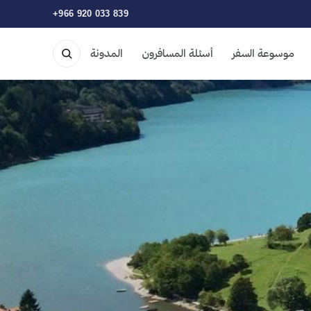
+966 920 033 839
موسوعة السفر
أسئلة المسافرون
المدونة