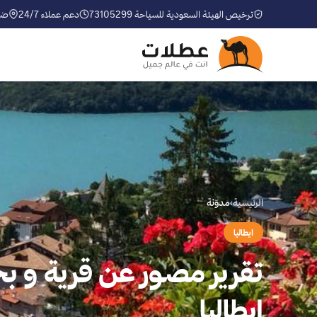
ترخيص الهيئة السعودية للسياحة 73105299
دعم عملاء 24/7
ضم
الرئيسية
›
مدوّنة
ايطاليا
تقرير مصور عن قرية و بح
ايطاليا