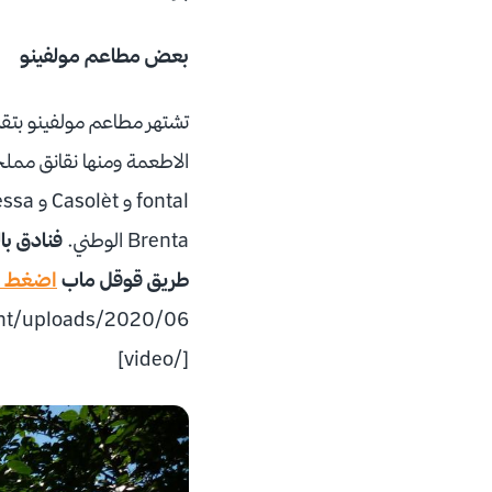
بعض مطاعم مولفينو
تشتهر مطاعم مولفينو بتقدي
Brenta الوطني.
فنادق با
طريق قوقل ماب
اضغط ه
[/video]