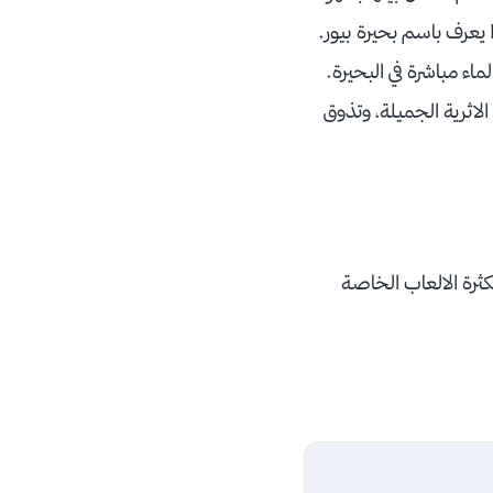
دون الحاجة للسيارة. يوجد فرع لبحيرة مولفينو بين منحدرات Paganella و Brenta massif يعرف باسم بحيرة بيور.
اء مباشرة في البحيرة.
الاثرية الجميلة، وتذوق
كثرة الالعاب الخاصة