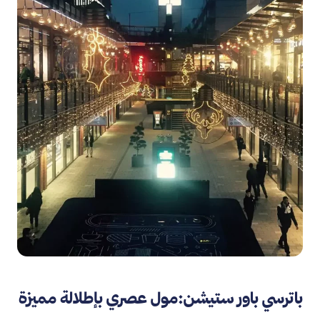
باترسي باور ستيشن:مول عصري بإطلالة مميزة