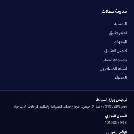
مدونة عطلات
الرئيسية
احجز فندق
الوجهات
أفضل الفنادق
موسوعة السفر
أسئلة المسافرون
المدونة
ترخيص وزارة السياحة
رقم 73105299 · فئة الترخيص: حجز وحدات الضيافة وتنظيم الرحلات السياحية
السجل التجاري
1010857948
الرقم الضريبي