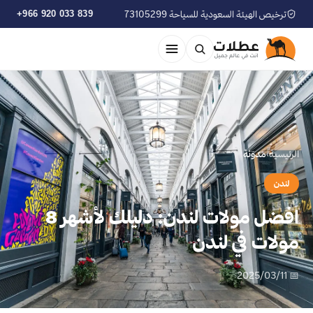
ترخيص الهيئة السعودية للسياحة 73105299
+966 920 033 839
الرئيسية
›
مدوّنة
لندن
افضل مولات لندن: دليلك لأشهر 8
مولات في لندن
📅 2025/03/11