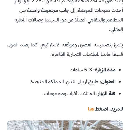
يمتد على مساحة ضخمة ويضم أكثر من 250 متجرًا توفر
أحدث صيحات الموضة، إلى جانب مجموعة واسعة من
المطاعم والمقاهي، فضلًا عن دور السينما وصالات الترفيه
العائلي.
يتميز بتصميمه العصري وموقعه الاستراتيجي، كما يضم المول
قسمًا خاصًا للعلامات التجارية الفاخرة.
مدة الزيارة:
3-5 ساعات
العنوان:
طريق أرييل، لندن, المملكة المتحدة
فئة الزوّار:
العائلات، أفراد، ومجموعات.
للمزيد، اضغط
هنا