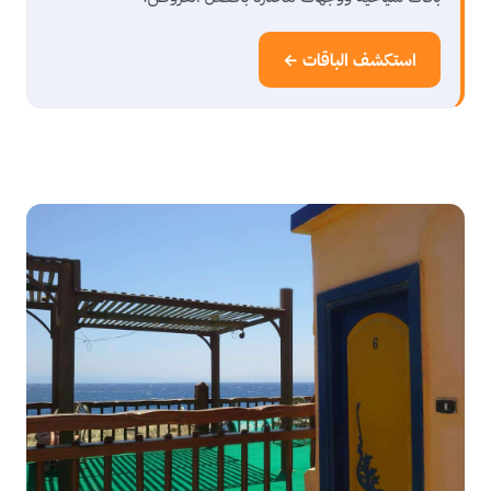
استكشف الباقات ←