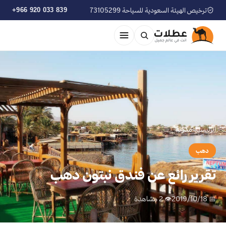
ترخيص الهيئة السعودية للسياحة 73105299
+966 920 033 839
الرئيسية
›
مدوّنة
دهب
تقرير رائع عن فندق نبتون دهب
📅 2019/10/18
👁 2 مشاهدة