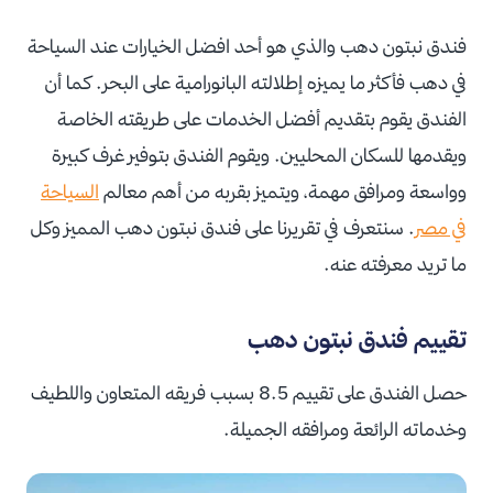
فندق نبتون دهب
والذي هو أحد افضل الخيارات عند السياحة
في دهب فأكثر ما يميزه إطلالته البانورامية على البحر. كما أن
الفندق يقوم بتقديم أفضل الخدمات على طريقته الخاصة
ويقدمها للسكان المحليين. ويقوم الفندق بتوفير غرف كبيرة
وواسعة ومرافق مهمة، ويتميز بقربه من أهم معالم
السياحة
في مصر
. سنتعرف في تقريرنا على
فندق نبتون دهب المميز وكل
ما تريد معرفته عنه.
تقييم فندق نبتون دهب
حصل الفندق على تقييم 8.5 بسبب فريقه المتعاون واللطيف
وخدماته الرائعة ومرافقه الجميلة.