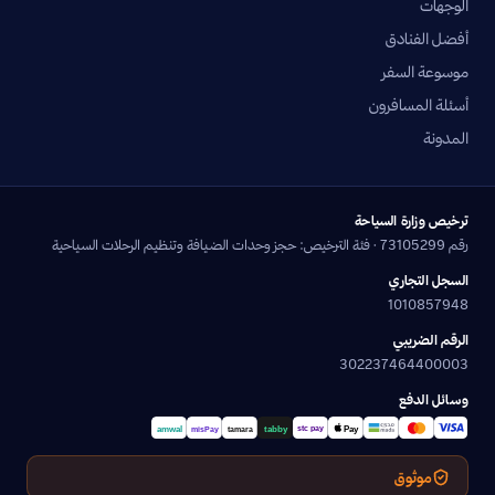
الوجهات
أفضل الفنادق
موسوعة السفر
أسئلة المسافرون
المدونة
ترخيص وزارة السياحة
رقم 73105299 · فئة الترخيص: حجز وحدات الضيافة وتنظيم الرحلات السياحية
السجل التجاري
1010857948
الرقم الضريبي
302237464400003
وسائل الدفع
موثوق