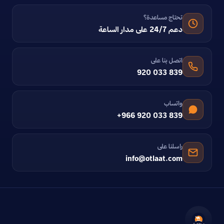
تحتاج مساعدة؟
دعم 24/7 على مدار الساعة
اتصل بنا على
920 033 839
واتساب
+966 920 033 839
راسلنا على
info@otlaat.com