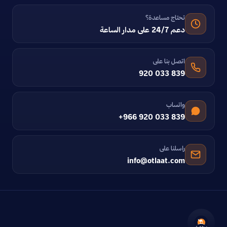
تحتاج مساعدة؟
دعم 24/7 على مدار الساعة
اتصل بنا على
920 033 839
واتساب
+966 920 033 839
راسلنا على
info@otlaat.com