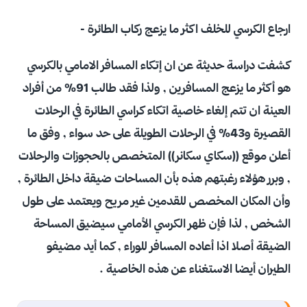
ارجاع الكرسي للخلف اكثر ما يزعج ركاب الطائرة -
كشفت دراسة حديثة عن ان إتكاء المسافر الامامي بالكرسي
هو أكثر ما يزعج المسافرين , ولذا فقد طالب 91% من أفراد
العينة ان تتم إلغاء خاصية اتكاء كراسي الطائرة في الرحلات
القصيرة و43% في الرحلات الطويلة على حد سواء , وفق ما
أعلن موقع ((سكاي سكانر)) المتخصص بالحجوزات والرحلات
, وبرر هؤلاء رغبتهم هذه بأن المساحات ضيقة داخل الطائرة ,
وأن المكان المخصص للقدمين غير مريح ويعتمد على طول
الشخص , لذا فإن ظهر الكرسي الأمامي سيضيق المساحة
الضيقة أصلا اذا أعاده المسافر للوراء , كما أيد مضيفو
الطيران أيضا الاستغناء عن هذه الخاصية .