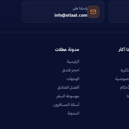
راسلنا على
info@otlaat.com
ا أكثر
مدونة عطلات
الرئيسية
تكررة
احجز فندق
خصوصية
الوجهات
أحكام
أفضل الفنادق
ا
موسوعة السفر
أسئلة المسافرون
المدونة