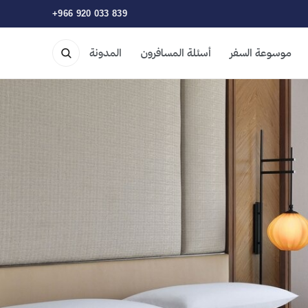
+966 920 033 839
موسوعة السفر
أسئلة المسافرون
المدونة