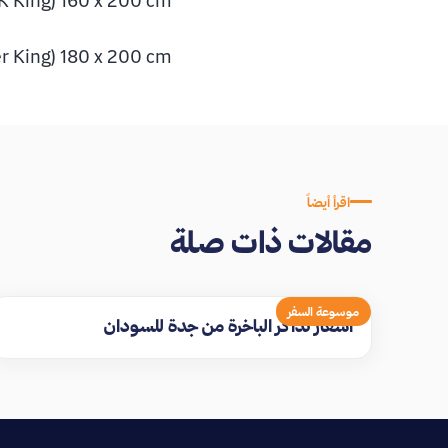
K King) 160 x 200 cm
r King) 180 x 200 cm
اقرأ أيضاً
مقالات ذات صلة
موسوعة السفر
اسعار تذاكر الباخرة من جدة للسودان