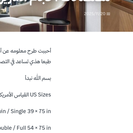
📅 2025/11/20
أحببت طرح معلومه عن أحجام
طبعا هذي تساعد في التصور
بسم الله نبدأ
US Sizes القياس الأمريكي
in / Single 39 × 75 in
uble / Full 54 × 75 in