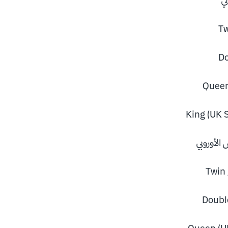
Tw
Do
Queen
King (UK S
Twin 
Doubl