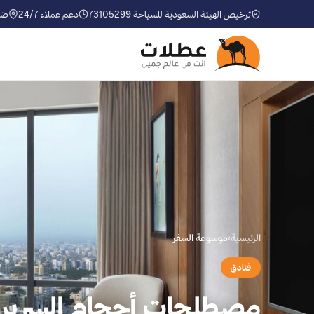
ترخيص الهيئة السعودية للسياحة 73105299
دعم عملاء 24/7
ضم
الرئيسية
›
موسوعة السفر
فنادق
مصطلحات أحجام السرير هن