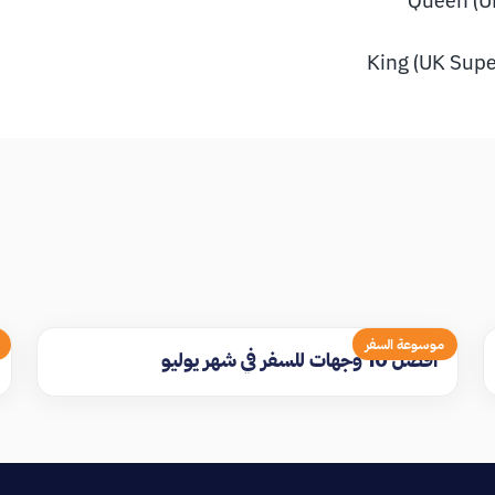
Queen (U
King (UK Supe
موسوعة السفر
افضل 10 وجهات للسفر في شهر يوليو