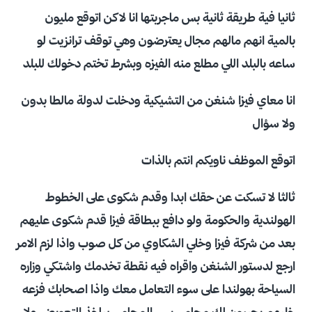
ثانيا فية طريقة ثانية بس ماجربتها انا لاكن اتوقع مليون
بالمية انهم مالهم مجال يعترضون وهي توقف ترانزيت لو
ساعه بالبلد اللي مطلع منه الفيزه وبشرط تختم دخولك للبلد
انا معاي فيزا شنغن من التشيكية ودخلت لدولة مالطا بدون
ولا سؤال
اتوقع الموظف ناويكم انتم بالذات
ثالثا لا تسكت عن حقك ابدا وقدم شكوى على الخطوط
الهولندية والحكومة ولو دافع ببطاقة فيزا قدم شكوى عليهم
بعد من شركة فيزا وخلي الشكاوي من كل صوب واذا لزم الامر
ارجع لدستور الشنغن واقراه فيه نقطة تخدمك واشتكي وزاره
السياحة بهولندا على سوء التعامل معك واذا اصحابك فزعه
خليهم يجيبون لك محامي بس المحامي بياخذ التعويض ولا