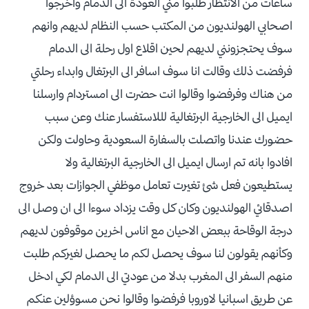
ساعات من الانتظار طلبوا مني العودة الى الدمام واخرجوا
اصحابي الهولنديون من المكتب حسب النظام لديهم وانهم
سوف يحتجزونني لديهم لحين اقلاع اول رحلة الى الدمام
فرفضت ذلك وقالت انا سوف اسافر الى البرتغال وابداء رحلتي
من هناك وفرفضوا وقالوا انت حضرت الى امستردام وارسلنا
ايميل الى الخارجية البرتغالية لللاستفسار عنك وعن سبب
حضورك عندنا واتصلت بالسفارة السعودية وحاولت ولكن
افادوا بانه تم ارسال ايميل الى الخارجية البرتغالية ولا
يستطيعون فعل شئ تغيرت تعامل موظفي الجوازات بعد خروج
اصدقائي الهولنديون وكان كل وقت يزداد سوءا الى ان وصل الى
درجة الوقاحة ببعض الاحيان مع اناس اخرين موقوفون لديهم
وكأنهم يقولون لنا سوف يحصل لكم ما يحصل لغيركم طلبت
منهم السفر الى المغرب بدلا من عودتي الى الدمام لكي ادخل
عن طريق اسبانيا لاوروبا فرفضوا وقالوا نحن مسوؤلين عنكم