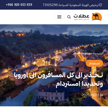
ترخيص الهيئة السعودية للسياحة 73105299
+966 920 033 839
الرئيسية
›
موسوعة السفر
امستردام
تــحـــذير الى كل المسافرون الى اوروبا
وتحديدا امستردام
📅 2025/11/20