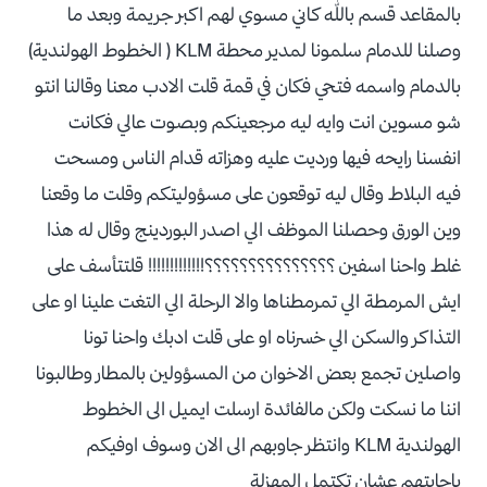
بالمقاعد قسم بالله كاني مسوي لهم اكبر جريمة وبعد ما
وصلنا للدمام سلمونا لمدير محطة KLM ( الخطوط الهولندية)
بالدمام واسمه فتحي فكان في قمة قلت الادب معنا وقالنا انتو
شو مسوين انت وايه ليه مرجعينكم وبصوت عالي فكانت
انفسنا رايحه فيها ورديت عليه وهزاته قدام الناس ومسحت
فيه البلاط وقال ليه توقعون على مسؤوليتكم وقلت ما وقعنا
وين الورق وحصلنا الموظف الي اصدر البوردينج وقال له هذا
غلط واحنا اسفين ؟؟؟؟؟؟؟؟؟؟؟؟؟؟؟!!!!!!!!!!!!! قلتتأسف على
ايش المرمطة الي تمرمطناها والا الرحلة الي التغت علينا او على
التذاكر والسكن الي خسرناه او على قلت ادبك واحنا تونا
واصلين تجمع بعض الاخوان من المسؤولين بالمطار وطالبونا
اننا ما نسكت ولكن مالفائدة ارسلت ايميل الى الخطوط
الهولندية KLM وانتظر جاوبهم الى الان وسوف اوفيكم
باجابتهم عشان تكتمل المهزلة