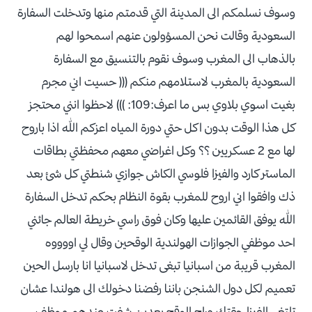
وسوف نسلمكم الى المدينة التي قدمتم منها وتدخلت السفارة
السعودية وقالت نحن المسؤولون عنهم اسمحوا لهم
بالذهاب الى المغرب وسوف نقوم بالتنسيق مع السفارة
السعودية بالمغرب لاستلامهم منكم ((( حسيت اني مجرم
بغيت اسوي بلاوي بس ما اعرف:109: ))) لاحظوا انني محتجز
كل هذا الوقت بدون اكل حتي دورة المياه اعزكم الله اذا باروح
لها مع 2 عسكريين ؟؟ وكل اغراضي معهم محفظتي بطاقات
الماستر كارد والفيزا فلوسي الكاش جوازي شنطتي كل شئ بعد
ذك وافقوا اني اروح للمغرب بقوة النظام بحكم تدخل السفارة
الله يوفق القائمين عليها وكان فوق راسي خريطة العالم جائني
احد موظفي الجوازات الهولندية الوقحين وقال لي اووووه
المغرب قريبة من اسبانيا تبغى تدخل لاسبانيا انا بارسل الحين
تعميم لكل دول الشنجن باننا رفضنا دخولك الى هولندا عشان
تلتغي الفيزا حقتك وراح الوقح بعدين شفت عندهم موظف