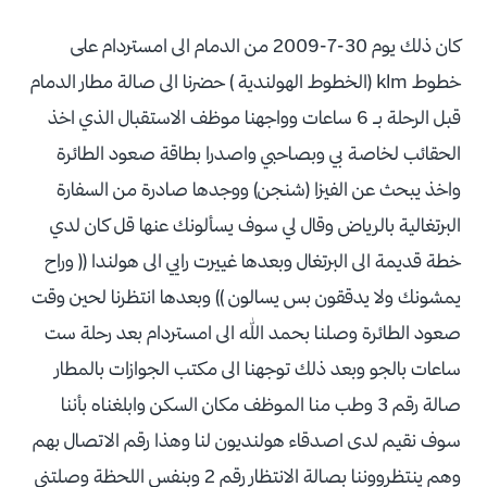
كان ذلك يوم 30-7-2009 من الدمام الى امستردام على
خطوط klm (الخطوط الهولندية ) حضرنا الى صالة مطار الدمام
قبل الرحلة بـ 6 ساعات وواجهنا موظف الاستقبال الذي اخذ
الحقائب لخاصة بي وبصاحبي واصدرا بطاقة صعود الطائرة
واخذ يبحث عن الفيزا (شنجن) ووجدها صادرة من السفارة
البرتغالية بالرياض وقال لي سوف يسألونك عنها قل كان لدي
خطة قديمة الى البرتغال وبعدها غييرت رايي الى هولندا (( وراح
يمشونك ولا يدققون بس يسالون )) وبعدها انتظرنا لحين وقت
صعود الطائرة وصلنا بحمد الله الى امستردام بعد رحلة ست
ساعات بالجو وبعد ذلك توجهنا الى مكتب الجوازات بالمطار
صالة رقم 3 وطب منا الموظف مكان السكن وابلغناه بأننا
سوف نقيم لدى اصدقاء هولنديون لنا وهذا رقم الاتصال بهم
وهم ينتظرووننا بصالة الانتظار رقم 2 وبنفس اللحظة وصلتني