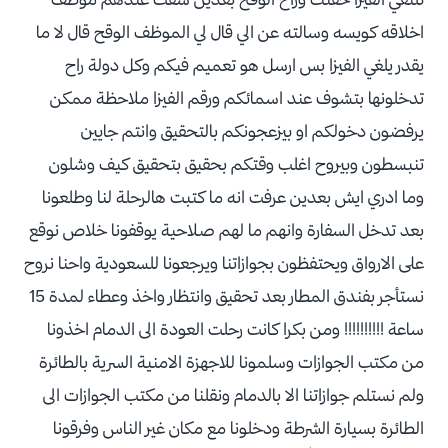
اخلاقه كويسه وسالته عن الي قال لي الموظف الوقح قال لا ما
يقدر يلغي الفيزا بس ارسل هو تعميم فيكم وكل دولة راح
تدخلونها بتشوف عند اسمائكم ورقم الفيزا ملاحظة ممكن
يرفضون دخولكم او بيزعجونكم بالتحقيق وانتم جايين
تنبسطون وبيروح اغلب وقتكم بحقيق بتحقيق كيف وشلون
وما ادري ايش بعدين عرفت انه ما كتبت هالرحلة لنا وطلعونا
بعد تدخل السفارة وانهم ما لهم صلاحية يوقفونا خلاص نوقع
على الارواق ويحتفظون بجوازاتنا ويرجعونا للسعودية واحنا نروح
نستأجر بفندق المطار بعد تحقيق وانتظار واخذ وعطاء لمدة 15
ساعة !!!!!!!!!! ومن بكرا كانت رحلت العودة الى الدمام اخذونا
من مكتب الجوازات وسلمونا للاجهزة الامنية السرية بالطائرة
ولم نستلم جوازاتنا الا بالدمام ونقلنا من مكتب الجوازات الى
الطائرة بسيارة الشرطة ودخلونا مع مكان غير الناس وفرقونا