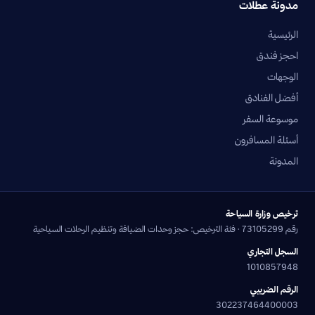
مدونة عطلات
الرئيسية
احجز فندق
الوجهات
أفضل الفنادق
موسوعة السفر
أسئلة المسافرون
المدونة
ترخيص وزارة السياحة
رقم 73105299 · فئة الترخيص: حجز وحدات الضيافة وتنظيم الرحلات السياحية
السجل التجاري
1010857948
الرقم الضريبي
302237464400003