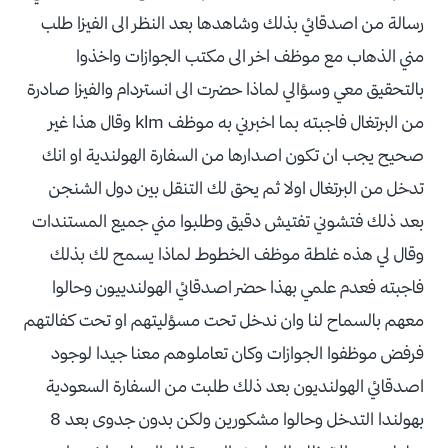
رسالة من اصدقائي بذلك وشاهدها بعد النظر الى الفيزا طلب
مني الذهاب مع موظف اخر الى مكتب الجوازات واخذوا
بالتحقيق معي وسؤالي لماذا حضرت الى انستردام والفيزا صادرة
من البرتغال فاجبته بما اخبرني به موظف klm وقال هذا غير
صحيح يجب ان تكون اصدارها من السفارة الهولندية او انك
تدخل من البرتغال اولا ثم يحق لك التنقل بين دول الشنجن
بعد ذلك فتشوني تفتيش دقيق وطلبوا مني جميع المستندات
وقال لي هذه غلطة موظف الخطوط لماذا يسمح لك بذلك
فاجبته فعدم علمي بهذا حضر اصدقائي الهولندييون وحالوا
معهم بالسماح لنا وان ندخل تحت مسؤليتهم او تحت كفالتهم
فرفض موظفوا الجوازات وكان تعاملوهم معنا جيدا لوجود
اصدقائي الهولنديون بعد ذلك طلبت من السفارة السعودية
بهولندا التدخل وحالوا مشكورين ولكن بدون جدوى بعد 8