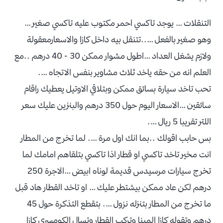
التنقلات … يوجد تاكسي احمر مكتوب عليه تاكسي صغير …
وهو صغير بالفعل …..تتنقل بيه داخل كازا والاسعارمعقولة
ولازم يشغل العداد …اطول مشوار ممكن 30 - 40 درهم ..مع
العلم انه من حقه ياخد ثلاث مشاوير بنفس الاتجاه ….
تحب تاخد سيارة بسائق ممكن وبتلاقي الاوتيل يعطيك راقام
سائقين …الاسعار اليوم حول 350 درهم والبنزين عليك سعر
اللتر تقريبا 5 ريال ….
بس حابب اقولك ..بما انك اول مرة …. لما تخرج من المطار
انت مخير تاخد تاكسي او قطار اذا تاكسي بتلقاهم امامك لما
تخرج سيارات مرسيدس قديمة لوناه ابيض …الاجرة 250
درهم لكن عاد ممكن بيشتطر عليك … او تاخد القطار هاد قبل
ما تخرج من المطار بتنزله نزول …. بتقطع التذكرة حول 45
درهم وتقوله كازا المينا وتركب القطار وتسال الكومسري كازا