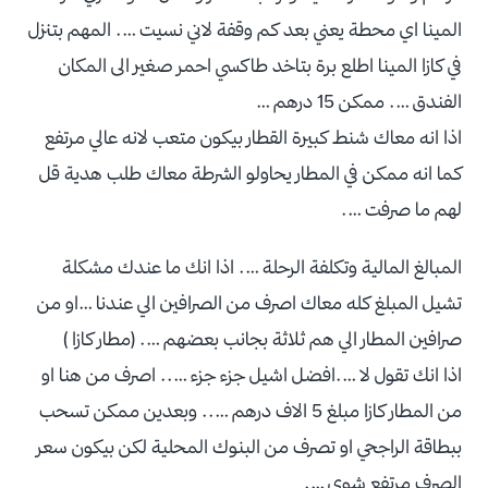
المينا اي محطة يعني بعد كم وقفة لاني نسيت …. المهم بتنزل
في كازا المينا اطلع برة بتاخد طاكسي احمر صغير الى المكان
الفندق …. ممكن 15 درهم …
اذا انه معاك شنط كبيرة القطار بيكون متعب لانه عالي مرتفع
كما انه ممكن في المطار يحاولو الشرطة معاك طلب هدية قل
لهم ما صرفت ….
المبالغ المالية وتكلفة الرحلة …. اذا انك ما عندك مشكلة
تشيل المبلغ كله معاك اصرف من الصرافين الي عندنا …او من
صرافين المطار الي هم ثلاثة بجانب بعضهم …. (مطار كازا )
اذا انك تقول لا ….افضل اشيل جزء جزء ….. اصرف من هنا او
من المطار كازا مبلغ 5 الاف درهم ….. وبعدين ممكن تسحب
ببطاقة الراجحي او تصرف من البنوك المحلية لكن بيكون سعر
الصرف مرتفع شوي ….