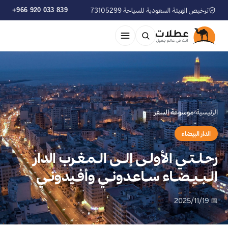
ترخيص الهيئة السعودية للسياحة 73105299
+966 920 033 839
الرئيسية
›
موسوعة السفر
الدار البيضاء
رحـلـتـي الأولـى إلــى الـمـغـرب الدار
الـبـيـضـاء سـاعـدونـي وأفـيدونـي
📅 2025/11/19