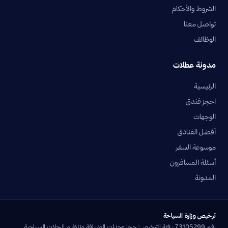
الشروط والأحكام
تواصل معنا
الوظائف
مدونة عطلات
الرئيسية
احجز فندق
الوجهات
أفضل الفنادق
موسوعة السفر
أسئلة المسافرون
المدونة
ترخيص وزارة السياحة
رقم 73105299 · فئة الترخيص: حجز وحدات الضيافة وتنظيم الرحلات السياحية