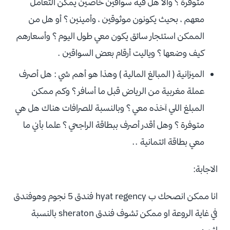
متوفرة ؟ والا هل فيه سواقين خاصين يمكن التعامل
معهم ، بحيث يكونون موثوقين ، وأمينين ؟ أو هل من
الممكن استئجار سائق يكون معي طول اليوم ؟ وأسعارهم
كيف وضعها ؟ وياليت أرقام بعض السواقين .
الميزانية ( المبالغ المالية ) وهذا هو أهم شي : هل أصرف
عملة مغربية من الرياض قبل ما أسافر ؟ وكم ممكن
المبلغ اللي آخذه معي ؟ وبالنسبة للصرافات هناك هل هي
متوفرة ؟ وهل أقدر أصرف ببطاقة الراجحي ؟ علما بأني ما
معي بطاقة ائتمانية ..
الاجابة:
انا ممكن انصحك ب hyat regency فندق 5 نجوم وهوفندق
في غاية الروعة او ممكن تشوف فندق sheraton بالنسبة
لثمن .