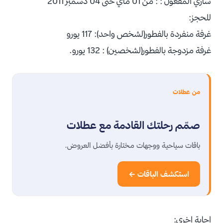
ساري المفعول : : من 01 ماي حتى 04 دسمبر 2011
للحجز:
غرفة منفردة بالفطور(لشخص واحد): 117 يورو
غرفة مزدوجة بالفطور(لشخصين) : 132 يورو.
من عطلات
صمّم رحلتك القادمة مع عطلات
باقات سياحية ووجهات مختارة بأفضل العروض.
استكشف الباقات ←
اجابة اخرى: