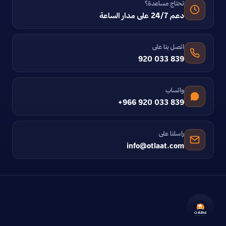
تحتاج مساعدة؟
دعم 24/7 على مدار الساعة
اتصل بنا على
920 033 839
واتساب
+966 920 033 839
راسلنا على
info@otlaat.com