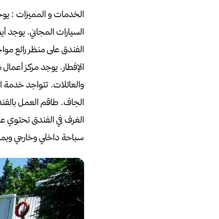
الخدمات و المميزات :
يوج
السيارات المجاني.
يوجد أيض
الفندق على منظر رائع موا
الإفطار.
يوجد مركز أعمال م
والعائلات.
تتواجد خدمة الن
الجاف.
طاقم العمل بالفند
الغرف في الفندق تحتوي عل
سباحة داخلي وخارجي وبمي