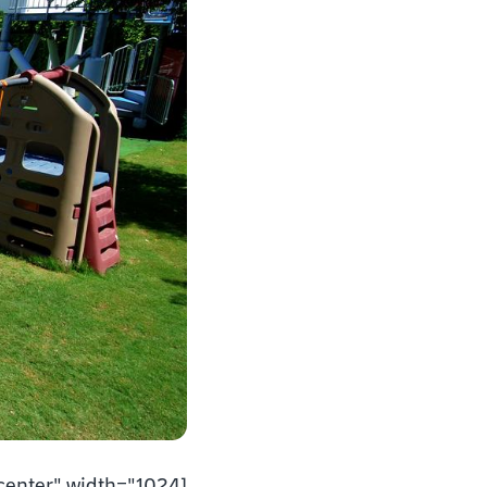
[caption id="attachment_1040" align="aligncenter" width="1024"]