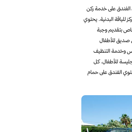
الفندق على خدمة ركن
ز للياقة البدنية.
يحتوي
اص بتقديم وجبة
ق صديق للأطفال
بس وخدمة التنظيف
ليسة للأطفال.
كل
وي الفندق على حمام