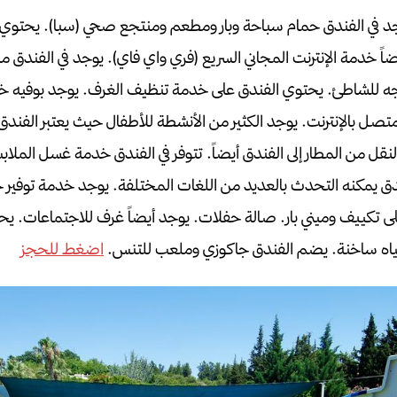
د في الفندق حمام سباحة وبار ومطعم ومنتجع صحي (سبا).
يحتوي 
اً خدمة الإنترنت المجاني السريع (فري واي فاي).
يوجد في الفندق مرك
جه للشاطئ.
يحتوي الفندق على خدمة تنظيف الغرف.
يوجد بوفيه خ
تصل بالإنترنت.
يوجد الكثير من الأنشطة للأطفال حيث يعتبر الفند
قل من المطار إلى الفندق أيضاً.
تتوفر في الفندق خدمة غسل الملا
ق يمكنه التحدث بالعديد من اللغات المختلفة.
يوجد خدمة توفير ج
ى تكييف وميني بار.
صالة حفلات.
يوجد أيضاً غرف للاجتماعات.
يحت
اه ساخنة.
يضم الفندق جاكوزي وملعب للتنس.
اضغط للحجز