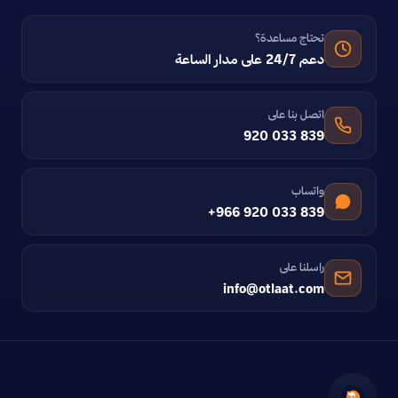
تحتاج مساعدة؟
دعم 24/7 على مدار الساعة
اتصل بنا على
920 033 839
واتساب
+966 920 033 839
راسلنا على
info@otlaat.com