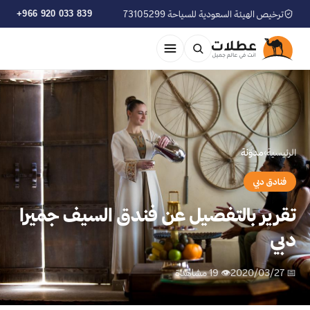
ترخيص الهيئة السعودية للسياحة 73105299
+966 920 033 839
الرئيسية
›
مدوّنة
فنادق دبي
تقرير بالتفصيل عن فندق السيف جميرا
دبي
📅 2020/03/27
👁 19 مشاهدة