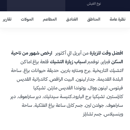
نوع الفيش
نظرة عامة
المناطق
الفنادق
المطاعم
المولات
تقارير
افضل وقت للزيارة
من أبريل الي أكتوبر
ارخص شهور من ناحية
السكن
فبراير, نوفمبر
اسباب زيارة التشيك
قلعة براغ,اماكن
التشيك
التاريخية ,برج ومنتزه بترين, حديقة حيوانات براغ, ساحة
البلدة القديمة, جدار لينون, البيت الراقص, كاتدرائية القديس
فيتوس, لينون ووال, روتوندا القديس مارتن, تشيكيا
كارلستين, تشيكيا برج البارود,كنيسة سيدليك, دير ستراهوف, دير
ستراهوف, جولدن لين, جسر كارل ساعة براغ الفلكية, ساحة
وينسيلاس, جسر تشارلز