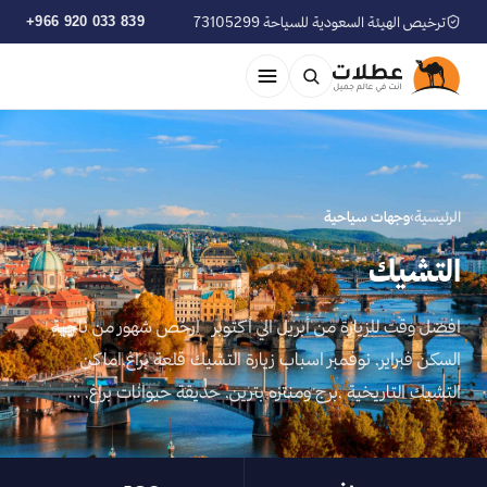
ترخيص الهيئة السعودية للسياحة 73105299
+966 920 033 839
الرئيسية
›
وجهات سياحية
التشيك
افضل وقت للزيارة من أبريل الي أكتوبر ارخص شهور من ناحية
السكن فبراير, نوفمبر اسباب زيارة التشيك قلعة براغ,اماكن
التشيك التاريخية ,برج ومنتزه بترين, حديقة حيوانات براغ, …