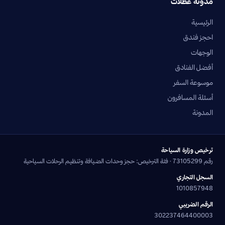
مدونة عطلات
الرئيسية
احجز فندق
الوجهات
أفضل الفنادق
موسوعة السفر
أسئلة المسافرون
المدونة
ترخيص وزارة السياحة
رقم 73105299 · فئة الترخيص: حجز وحدات الضيافة وتنظيم الرحلات السياحية
السجل التجاري
1010857948
الرقم الضريبي
302237464400003