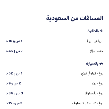
المسافات من السعودية
✈ بالطائرة
الرياض - براغ
7 س و 10 د
جدة - براغ
7 س و 45 د
🚗 بالسيارة
براغ - كارلوفي فاري
1 س و 52 د
براغ - برنو
2 س و 9 د
براغ - بأوسترافا
3 س و 34 د
براغ - تشيسكي كروملوف
2 س و 15 د