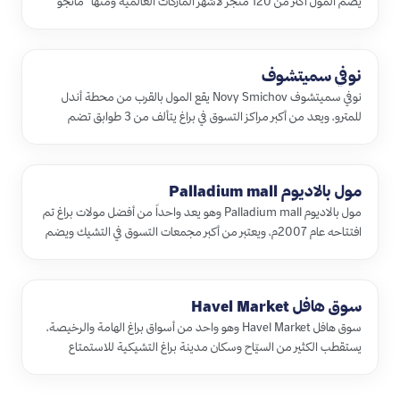
يضم المول أكثر من 120 متجر لأشهر الماركات العالمية ومنها "مانجو"
و"كاف…
نوفي سميتشوف
نوفي سميتشوف Novy Smichov يقع المول بالقرب من محطة أندل
للمترو، ويعد من أكبر مراكز التسوق في براغ يتألف من 3 طوابق تضم
العديد من ا…
مول بالاديوم Palladium mall
مول بالاديوم Palladium mall وهو يعد واحداً من أفضل مولات براغ تم
افتتاحه عام 2007م، ويعتبر من أكبر مجمعات التسوق في التشيك ويضم
ما…
سوق هافل Havel Market
سوق هافل Havel Market وهو واحد من أسواق براغ الهامة والرخيصة،
يستقطب الكثير من السيّاح وسكان مدينة براغ التشيكية للاستمتاع
بالتسوق…