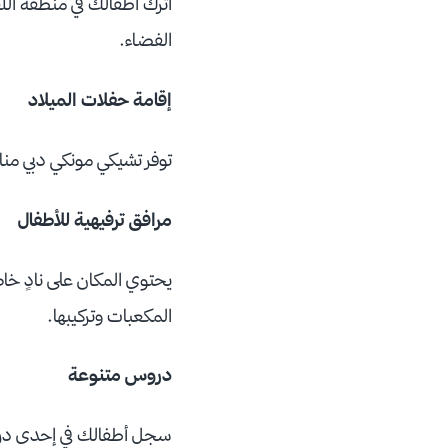
اترك أطفالك في منطقة ال
الفضاء.
إقامة حفلات الميلاد
توفر تشيكي مونكي دبي منا
مرافق ترفيهية للأطفال
يحتوي المكان على نادٍ خ
المكعبات وتركيبها.
دروس متنوعة
سجل أطفالك في إحدى دروس ت