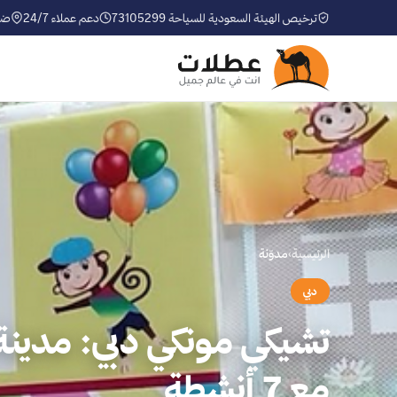
ترخيص الهيئة السعودية للسياحة 73105299
دعم عملاء 24/7
ضم
الرئيسية
›
مدوّنة
دبي
تشيكي مونكي دبي: مدينة 
مع 7 أنشطة