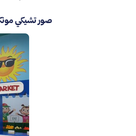
صور تشيكي مونك