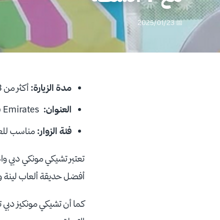
📅 2025/01/23
مدة الزيارة:
أكثر من 3 ساعات
العنوان:
Residence Boulevard II - shop no 6 - Downtown Dubai - Dubai - United Arab Emirates
فئة الزوار
:
مناسب للعا
تعتبر تشيكي مونكي دبي و
أفضل حديقة ألعاب لينة و
كما أن تشيكي مونكيز دبي ت