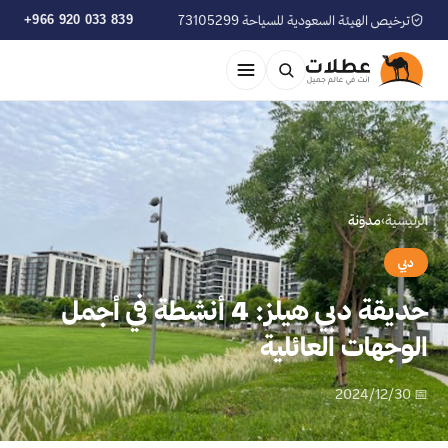
ترخيص الهيئة السعودية للسياحة 73105299
+966 920 033 839
الرئيسية
›
مدوّنة
دبي
حديقة دبي هيلز: 4 أنشطة في أجمل
الوجهات العائلية
📅 2024/12/30