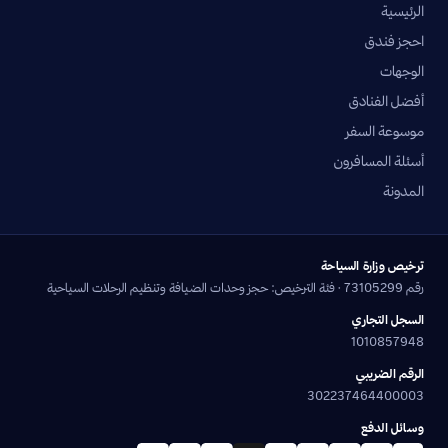
الرئيسية
احجز فندق
الوجهات
أفضل الفنادق
موسوعة السفر
أسئلة المسافرون
المدونة
ترخيص وزارة السياحة
رقم 73105299 · فئة الترخيص: حجز وحدات الضيافة وتنظيم الرحلات السياحية
السجل التجاري
1010857948
الرقم الضريبي
302237464400003
وسائل الدفع