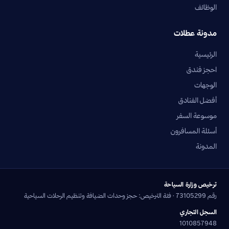
الوظائف
مدونة عطلات
الرئيسية
احجز فندق
الوجهات
أفضل الفنادق
موسوعة السفر
أسئلة المسافرون
المدونة
ترخيص وزارة السياحة
رقم 73105299 · فئة الترخيص: حجز وحدات الضيافة وتنظيم الرحلات السياحية
السجل التجاري
1010857948