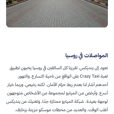
المواصلات في روسيا
نعود إلى ينديكس، تقريبًا كل السائقين في روسيا يحبون تطبيق
لعبة Crazy Taxi على الواقع من ناحية التسارع، والتهور،
أحدهم أشار لنا بعدم ربط حزام الأمان.
لكنه رخيص، وربما خيار
أسرع، وأرخص من الميترو لمجموعة من الأشخاص متوجهون
لوجهة بعيدة.
شبكة الميترو ممتازة جدًا، وتغنيك عن ينديكس
أغلب الوقت، والعديد من محطات موسكو مزينة بزخارف،