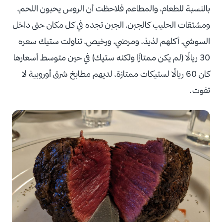
بالنسبة للطعام، والمطاعم فلاحظت أن الروس يحبون اللحم،
ومشتقات الحليب كالجبن، الجبن تجده في كل مكان حتى داخل
السوشي، أكلهم لذيذ، ومرضي، ورخيص، تناولت ستيك سعره
30 ريالًا (لم يكن ممتازًا ولكنه ستيك) في حين متوسط أسعارها
كان 60 ريالًا لستيكات ممتازة، لديهم مطابخ شرق أوروبية لا
تفوت.