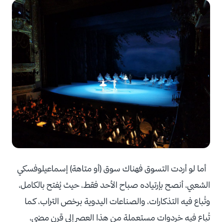
أما لو أردت التسوق فهناك سوق (أو متاهة) إسماعيلوفسكي
الشعبي، أنصح بإرتياده صباح الأحد فقط، حيث يُفتح بالكامل،
وتُباع فيه التذكارات، والصناعات اليدوية برخص التراب، كما
تُباع فيه خردوات مستعملة من هذا العصر إلى قرنٍ مضى،