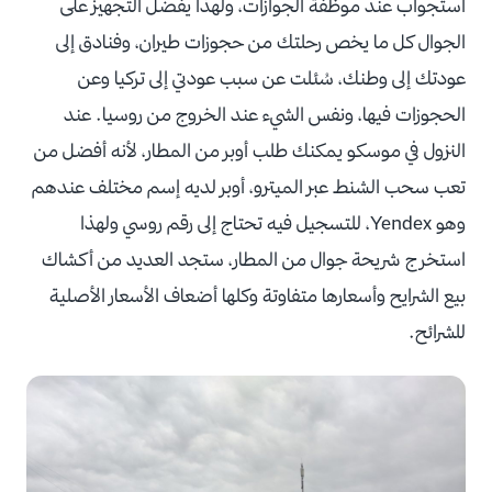
استجواب عند موظفة الجوازات، ولهذا يفضل التجهيز على
الجوال كل ما يخص رحلتك من حجوزات طيران، وفنادق إلى
عودتك إلى وطنك، سُئلت عن سبب عودتي إلى تركيا وعن
الحجوزات فيها، ونفس الشيء عند الخروج من روسيا. عند
النزول في موسكو يمكنك طلب أوبر من المطار، لأنه أفضل من
تعب سحب الشنط عبر الميترو، أوبر لديه إسم مختلف عندهم
وهو Yendex، للتسجيل فيه تحتاج إلى رقم روسي ولهذا
استخرج شريحة جوال من المطار، ستجد العديد من أكشاك
بيع الشرايح وأسعارها متفاوتة وكلها أضعاف الأسعار الأصلية
للشرائح.