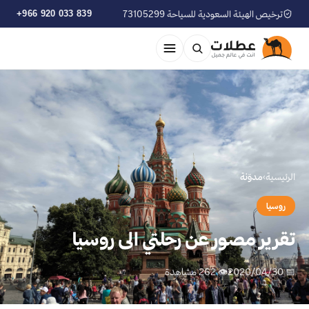
ترخيص الهيئة السعودية للسياحة 73105299
+966 920 033 839
الرئيسية
›
مدوّنة
روسيا
تقرير مصور عن رحلتي الى روسيا
📅 2020/04/30
👁 262 مشاهدة