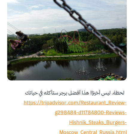
لحظة، ليس أخيرًا! هذا أفضل برجر ستأكله في حياتك
https://
tripadvisor.com/Restaurant_Rev
iew-
g298484-d11784800-
Reviews-
Hishnik_Steaks_Burgers-
Moscow_Central_Russia.html