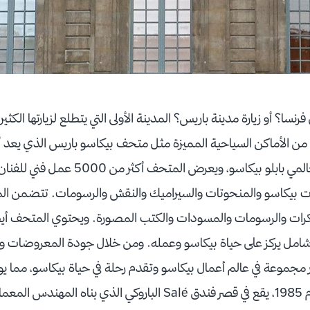
فرنسا؟ أو زيارة مدينة باريس؟ المدينة الأولى التي يتطلع لزيارتها الكث
د من الأماكن السياحية المميزة مثل متحف بيكاسو باريس الذي يعد 
العالم المكرسة للرسام العالمي بابلو بيكاسو، وي
ت بيكاسو والمنحوتات والسيراميك والنقش والرسومات. تتضمن ال
رات والرسومات والمسودات والكتب المصورة. ويحتوي المتحف أيض
امل يركز على حياة بيكاسو وعمله. ومن خلال جودة المعروضات و
كبر مجموعة في عالم أعمال بيكاسو وتقدم رحلة في حياة بيكاسو، مما ي