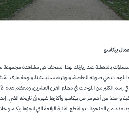
ال بيكاسو
تي ستملؤك بالدهشة عند زيارتك لهذا المتحف هي مشاهدة مجموعة من
اللوحات هي صورته الخاصة، وبورتريه سيليستينا، ولوحة عازف القيثار
 في رسم الكثير من اللوحات في مطلع القرن العشرين، ومعظم هذه ا
واحدة من أهم مراحل بيكاسو وأكثرها شهره في تاريخه الفني. إضاف
د عدد من المنحوتات والقطع الفنية الرائعة التي انجزها بيكاسو خل