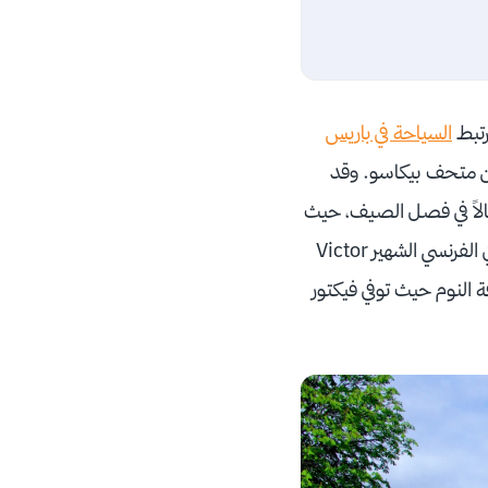
السياحة في باريس
 من متحف بيكاسو. وقد
الاً في فصل الصيف، حيث
يضفي ظل الأشجار والنوافير لمسة منعشة على المنطقة. تضم هذه المنطقة أيضاً منزل الروائي الفرنسي الشهير Victor
ة النوم حيث توفي فيكتور