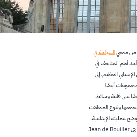
ير من محبي
السياحة في
أحد أهم المتاحف في
عرض المتحف أكثر من 5000 عمل فني للفنان الإسباني العظيم، إلى
مجموعات أيضًا
ًا على قاعة وسائط
حجمها وتنوع المجالات
وضح عمليته الإبداعية.
المتحف الذي افتتح في عام 1985، يقع في قصر فندق Salé الباروكي الذي بناه المهندس المعماري Jean de Bouiller