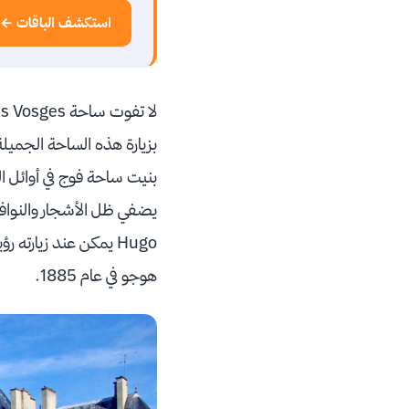
استكشف الباقات ←
لا تفوت ساحة Place des Vosges، فهي واحدة من أقدم الساحات وأجملها في باريس، حيث ترتبط
بزيارة هذه الساحة الجميلة
بنيت ساحة فوج في أوائل 
Hugo يمكن عند زيارت
هوجو في عام 1885.