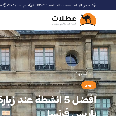
ترخيص الهيئة السعودية للسياحة 73105299
دعم عملاء 24/7
ضم
الرئيسية
›
مدوّنة
باريس
افضل 5 انشطة عند ز
باريس فرنسا