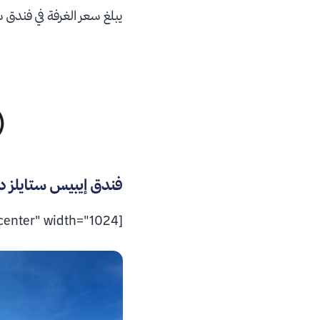
يبلغ سعر الغرفة في فندق سوبر 8 من ويندهام دبي ديرة 
فندق إيبيس ستايلز دب
[caption id="attachment_127961" align="aligncenter" width="1024"]