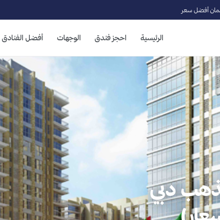
ان أفضل سعر
الرئيسية
احجز فندق
الوجهات
أفضل الفنادق
ذهب دبي
عار)