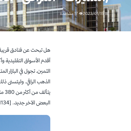
📅 2023/01/15
👁 17 مشاهدة
هل تبحث عن فنادق قريبة 
أقدم الأسواق التقليدية و
الثمين، تجول في البازار 
الذهب الراقي. وليتسنى ذل
يتأ
البعض الآخر جديد. [caption id="attachment_127963" align="aligncenter" width="1134"]