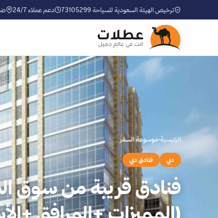
ترخيص الهيئة السعودية للسياحة 73105299
دعم عملاء 24/7
ضم
الرئيسية
›
موسوعة السفر
دبي
فنادق دبي
فنادق قريبة من سوق ال
(المميزات +المرافق +الأس