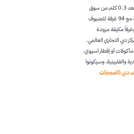
فندق سوبر 8 من ويندهام دبي ديرة[/caption] فندق سوبر 8 من ويندهام دبي ديرة، يقع على بعد 0.3 كلم من سوق
الذهب دبي، بالقرب من مناطق الجذب الشهيرة ومراكز النقل المريحة، ويوفر أماكن إقامة مريحة مع 94 غرفة للضيوف
فاً مكيّفة مزودة
ان الإقامة الذي لا يُسمح بالتدخين فيه مسافة 9.1 كم من مركز دبي التجاري العالمي.
مأكولات أو إفطار آسيوي.
ة والفلبينية، وسيكونوا
 دبي (المميزات