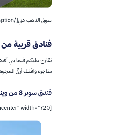
سوق الذهب دبي[/caption]
فنادق قريبة من
نقترح عليكم فيما يلي أفض
متاجره واقتناء أرقى المجو
فندق سوبر 8 من ويندهام دبي ديرة
[caption id="attachment_127960" align="aligncenter" width="720"]