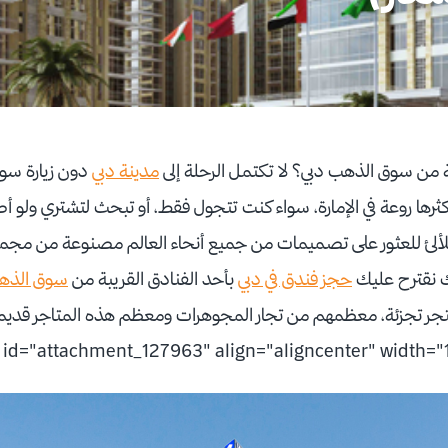
من سوق الذهب دبي؟ لا تكتمل الرحلة إلى
مدينة دبي
دون زيارة سوق
أكثرها روعة في الإمارة، سواء كنت تتجول فقط، أو تبحث لتشتري ولو
المتلألئ للعثور على تصميمات من جميع أنحاء العالم مصنوعة من مج
ك نقترح عليك
حجز فندق في دبي
بأحد الفنادق القريبة من
سوق الذه
لف من أكثر من 380 متجر تجزئة، معظمهم من تجار المجوهرات ومعظم هذه المتاجر ق