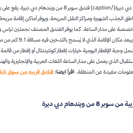
ة على مدار الساعة. كما يوفر الفندق المصنف نجمتين تراس وغر
بخدمة الواي فاي مجاناً، ويبعد مك
وجبة الإفطار اليومية خيارات إفطار كونتيننتال أو إفطار من قائمة 
ال الذي يعمل على مدار الساعة اللغات العربية والإنجليزية والهندي
علومات مفيدة عن المنطقة.
اقرأ ايضا:
فنادق قريبه من سوق نايف
8 من ويندهام دبي ديرة