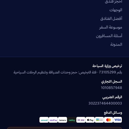
احجز فندق
الوجهات
أفضل الفنادق
موسوعة السفر
أسئلة المسافرون
المدونة
ترخيص وزارة السياحة
رقم 73105299 · فئة الترخيص: حجز وحدات الضيافة وتنظيم الرحلات السياحية
السجل التجاري
1010857948
الرقم الضريبي
302237464400003
وسائل الدفع