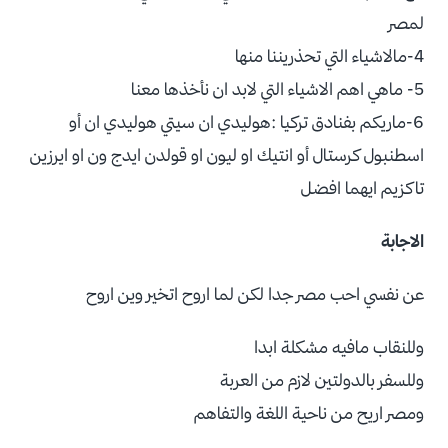
لمصر
4-مالاشياء التي تحذريننا منها
5- ماهي اهم الاشياء التي لابد ان نأخذها معنا
6-ماريكم بفنادق تركيا :هوليدي ان سيتي هوليدي ان أو
اسطنبول كرستال أو انتيك او ليون او قولدن ايدج ون او ايرزين
تاكزيم ايهما افضل
الاجابة
عن نفسي احب مصر جدا لكن لما اروح اتخير وين اروح
وللنقاب مافيه مشكلة ابدا
وللسفر بالدولتين لازم من العربة
ومصر اريح من ناحية اللغة والتفاهم