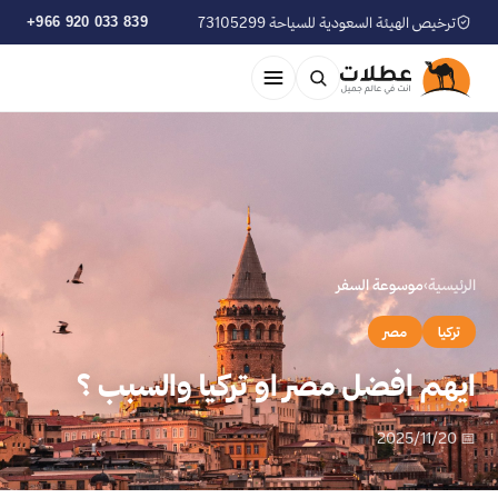
ترخيص الهيئة السعودية للسياحة 73105299
+966 920 033 839
الرئيسية
›
موسوعة السفر
تركيا
مصر
ايهم افضل مصر او تركيا والسبب ؟
📅 2025/11/20