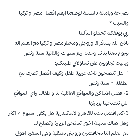
بصراحة وبامانة بالنسبة لوضعنا ايهم اقضل مصر او تركيا
والسبب ؟
ربي يوفقكم تحملو اسألتنا
باذن الله بسافر انا وزوجتي ومحتار مصر او تركيا مع العلم انه
بيروح معنا بناتنا وحده اربع سنوات والثانية سنة ونص
وياليت تجاوبين على تساؤلاتي طلبتكم:
1- هل تنصحون ناخذ عربية طفل وكيف افضل تصرف مع
الطفلة ام سنة ونص
2-افضل الاماكن والمواقع العائلية لنا واطفالنا واي المواقع
اللي تنصحينا بزيارتها
3-كم افضل مده للقاهر والاسكندرية هل يكفي اسبوع ام اكثر
وهل هناك مدينة اخرى تستحق الزيارة وتصلح لنا
مع العلم اننا محافضين وزوجتي متنقبة وهي السفره الاولى