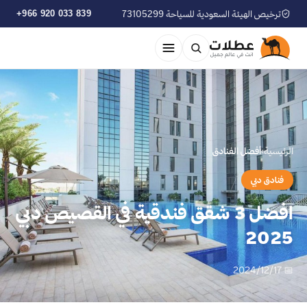
ترخيص الهيئة السعودية للسياحة 73105299
+966 920 033 839
الرئيسية
›
أفضل الفنادق
فنادق دبي
افضل 3 شقق فندقية في القصيص دبي
2025
📅 2024/12/17