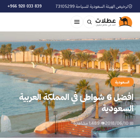
ترخيص الهيئة السعودية للسياحة 73105299
+966 920 033 839
الرئيسية
›
مدوّنة
السعودية
افضل 6 شواطئ في المملكة العربية
السعودية
📅 2018/06/10
👁 1,489 مشاهدة