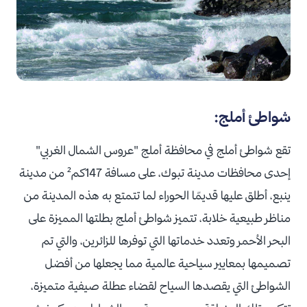
شواطئ أملج:
تقع شواطئ أملج في محافظة أملج "عروس الشمال الغربي"
إحدى محافظات مدينة تبوك، على مسافة 147كم² من مدينة
ينبع، أطلق عليها قديمًا الحوراء لما تتمتع به هذه المدينة من
مناظر طبيعية خلابة، تتميز شواطئ أملج بطلتها المميزة على
البحر الأحمر وتعدد خدماتها التي توفرها للزائرين، والتي تم
تصميمها بمعايير سياحية عالمية مما يجعلها من أفضل
الشواطئ التي يقصدها السياح لقضاء عطلة صيفية متميزة،