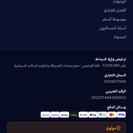
الوجهات
أفضل الفنادق
موسوعة السفر
أسئلة المسافرون
المدونة
ترخيص وزارة السياحة
رقم 73105299 · فئة الترخيص: حجز وحدات الضيافة وتنظيم الرحلات السياحية
السجل التجاري
1010857948
الرقم الضريبي
302237464400003
وسائل الدفع
موثوق