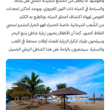
ونعومتها، ما يجعل من الممتع ممارسة المشي على رماله،
والسباحة في المياه ذات اللون الفيروزي، ويوجد أماكن لمعدات
الغوص لهواة اكتشاف أعماق المياه، وبالطبع به الكثير
من الشُّعب المرجانية خاصة الحمراء فهو الخيار المتميز لمحبي
التقاط الصور. كما أن الأطفال يحبون زيارة شاطئ ينبع البحر
وسيلحون عليك لتكرار الزيارة لقضاء أوقات ممتعة في اللعب
والتسلية، سيشعرون بالراحة على هذا الشاطئ الرملي الجميل.