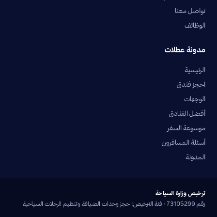
تواصل معنا
الوظائف
مدونة عطلات
الرئيسية
احجز فندق
الوجهات
أفضل الفنادق
موسوعة السفر
أسئلة المسافرون
المدونة
ترخيص وزارة السياحة
رقم 73105299 · فئة الترخيص: حجز وحدات الضيافة وتنظيم الرحلات السياحية