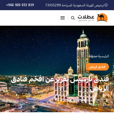
ترخيص الهيئة السعودية للسياحة 73105299
+966 920 033 839
الرئيسية
›
مدوّنة
فنادق الرياض
فندق نارسيس تقرير عن افخم فنادق
الرياض
📅 2018/06/17
👁 34 مشاهدة