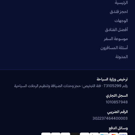
الرئيسية
احجز فندق
الوجهات
أفضل الفنادق
موسوعة السفر
أسئلة المسافرون
المدونة
ترخيص وزارة السياحة
رقم 73105299 · فئة الترخيص: حجز وحدات الضيافة وتنظيم الرحلات السياحية
السجل التجاري
1010857948
الرقم الضريبي
302237464400003
وسائل الدفع