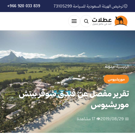
ترخيص الهيئة السعودية للسياحة 73105299
+966 920 033 839
الرئيسية
›
مدوّنة
موريشيوس
تقرير مفصل عن فندق شوقر بيتش
موريشيوس
📅 2019/08/29
👁 17 مشاهدة