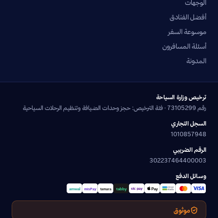
الوجهات
أفضل الفنادق
موسوعة السفر
أسئلة المسافرون
المدونة
ترخيص وزارة السياحة
رقم 73105299 · فئة الترخيص: حجز وحدات الضيافة وتنظيم الرحلات السياحية
السجل التجاري
1010857948
الرقم الضريبي
302237464400003
وسائل الدفع
موثوق