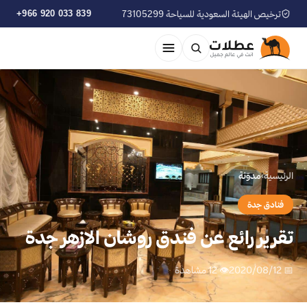
ترخيص الهيئة السعودية للسياحة 73105299
+966 920 033 839
الرئيسية
›
مدوّنة
فنادق جدة
تقرير رائع عن فندق روشان الازهر جدة
📅 2020/08/12
👁 12 مشاهدة