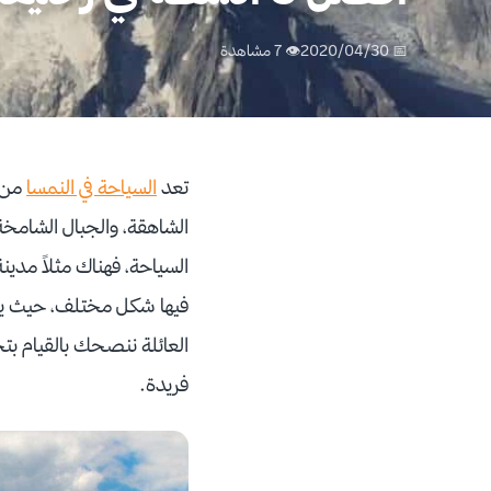
📅 2020/04/30
👁 7 مشاهدة
تعد
السياحة في النمسا
من ا
الشاهقة، والجبال الشامخة 
السياحة، فهناك مثلاً مدي
فيها شكل مختلف، حيث يقصد
العائلة ننصحك بالقيام بت
فريدة.