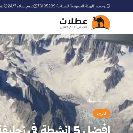
ترخيص الهيئة السعودية للسياحة 73105299
دعم عملاء 24/7
ضم
الرئيسية
›
مدوّنة
كابرون
افضل 5 انشطة في زحليقة كابرون النمسا