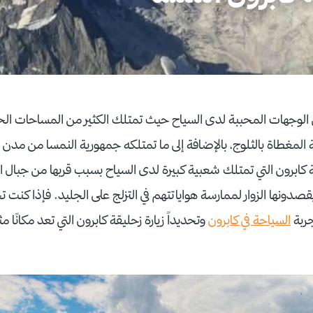
لوجهات المحببة لدى السياح حيث تمتلك الكثير من المساحات الخض
المغطاة بالثلوج، بالإضافة إلى ما تمتلكه جمهورية النمسا من مدن 
نة كابرون التي تمتلك شعبية كبيرة لدى السياح بسبب قربها من جبال
ونها الزوار لممارسة هواياتتهم في التزلج على الجليد. فإذا كنت
جربة
السياحة في كابرون
وتحديداً زيارة زحليقة كابرون التي تعد مكانًا مث