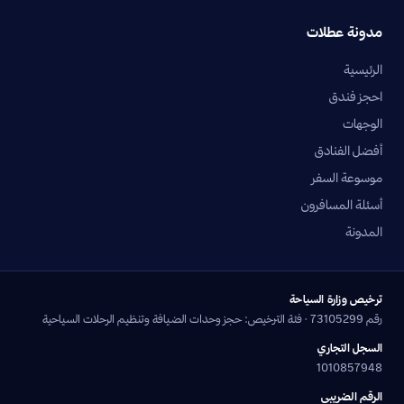
مدونة عطلات
الرئيسية
احجز فندق
الوجهات
أفضل الفنادق
موسوعة السفر
أسئلة المسافرون
المدونة
ترخيص وزارة السياحة
رقم 73105299 · فئة الترخيص: حجز وحدات الضيافة وتنظيم الرحلات السياحية
السجل التجاري
1010857948
الرقم الضريبي