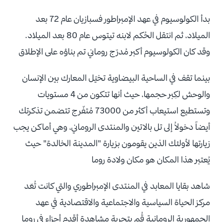
بدأ الكولوسيوم في عهد الإمبراطور فسبازيان عام 72 بعد
الميلاد، ثم انتقل الحُكم لابنه تيتوس عام 80 بعد الميلاد.
وقد كان الكولوسيوم أكبر مُدرّج روماني تم بناؤه على الإطلاق
بينما تقف في الساحية البيضاوية تخيّل المعارك بين الإنسان
والوحش لكِبر حجمها، حيث أنها تتكون من 4 مستويات
وتستطيع استيعاب أكثر من 73000 مُتفّرج تتضمن تذكرتك
أيضاً دخولاُ إلى تل بالاتين والمنتدى الروماني، وهي أماكن يجب
زيارتها لأولئك الذين يقومون بزيارة "المدينة الخالدة" حيث
يُعتبر هذا المكان هو مكان ولادة روما
شاهد بقايا المعابد في المنتدى الإمبراطوري والتي كانت تُعّد
مركز الحياة السياسية والاجتماعية والاقتصادية في عهد
الجمهورية الرومانية قُم بتجربة مشاهدة أقدم أجزاء في روما