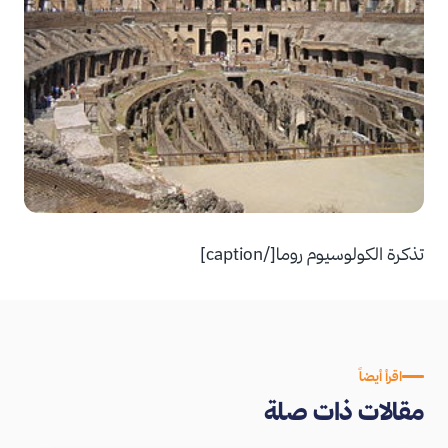
تذكرة الكولوسيوم روما[/caption]
اقرأ أيضاً
مقالات ذات صلة