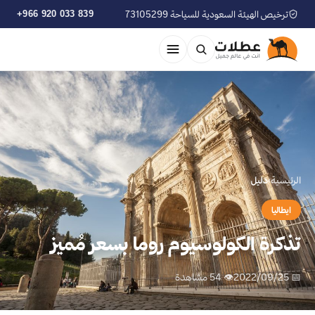
ترخيص الهيئة السعودية للسياحة 73105299
+966 920 033 839
الرئيسية
›
دليل
ايطاليا
تذكرة الكولوسيوم روما بسعر مُميز
📅 2022/09/25
👁 54 مشاهدة