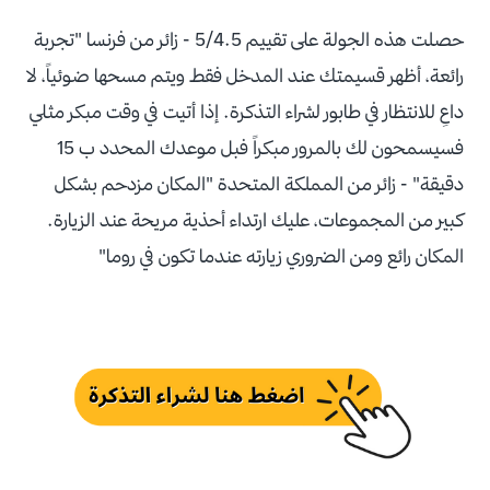
حصلت هذه الجولة على تقييم 5/4.5 - زائر من فرنسا "تجربة
رائعة، أظهر قسيمتك عند المدخل فقط ويتم مسحها ضوئياً، لا
داعِ للانتظار في طابور لشراء التذكرة. إذا أتيت في وقت مبكر مثلي
فسيسمحون لك بالمرور مبكراً فبل موعدك المحدد ب 15
دقيقة" - زائر من المملكة المتحدة "المكان مزدحم بشكل
كبير من المجموعات، عليك ارتداء أحذية مريحة عند الزيارة.
المكان رائع ومن الضروري زيارته عندما تكون في روما"