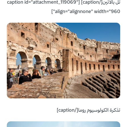
تل بالاتين[/caption] [caption id="attachment_119069"
align="alignnone" width="960"]
تذكرة الكولوسيوم روما[/caption]