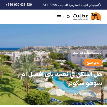
ترخيص الهيئة السعودية للسياحة 73105299
+966 920 033 839
الرئيسية
›
موسوعة السفر
شرم الشيخ
هل السكن في نعمه باي افضل ام
سوهو سكوير
📅 2017/12/14
👁 112 مشاهدة