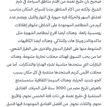
صحيح بأن خليج نعمة من أقدم مناطق السياحة في شرم
الشيخ، ولكنه من اكثر المناطق جذبا للسياح، المكان مناسب
لعشاق السهر والحركة فيه حيوية في النهار والليل، ويضم عدد
كبير من المطاعم الموجودة على الشاطئ مايوفر إطلالات
رومنسية رائعة. وهناك أيضا أفرع لمطاعم الشهيرة مثل
ماكدونالدز وبيتزا هات وكنتاكي، وهناك أيضا الكافيهات
المتنوعة منها على الطراز البدوي والاخرى على الطراز الشعبي،
اما من يحب التسوق فهناك محلات تجارية متنوعة، وهناك
البازارات التي ستجدها مناسبة لشراء الهدايا والتذكارات. أما عن
محلات الأيس كريم فستجدها منتشرة في كل مكان بسبب
الجو شديد الحرارة، وهناك السيمنا الثقافية ستمستمتع
بالعرض تاريخ مصر من 3000 سنة قبل الميلاد، الفنادق
المنتشرة في خليج نعمة هي ذات فئة الخمس نجوم، والأربع
نجوم، والثلاث نجوم. من أفضل الفنادق الموجودة فيها فندق