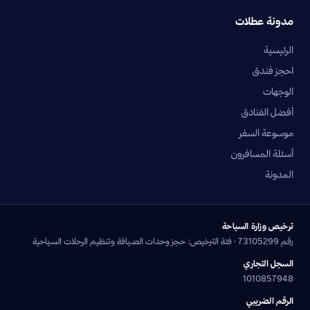
مدونة عطلات
الرئيسية
احجز فندق
الوجهات
أفضل الفنادق
موسوعة السفر
أسئلة المسافرون
المدونة
ترخيص وزارة السياحة
رقم 73105299 · فئة الترخيص: حجز وحدات الضيافة وتنظيم الرحلات السياحية
السجل التجاري
1010857948
الرقم الضريبي