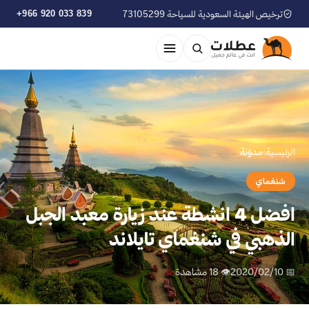
ترخيص الهيئة السعودية للسياحة 73105299
+966 920 033 839
الرئيسية
›
مدوّنة
شنغماي
افضل 4 انشطة عند زيارة معبد الجبل
الذهبي في شنغماي تايلاند
📅 2020/02/10
👁 18 مشاهدة