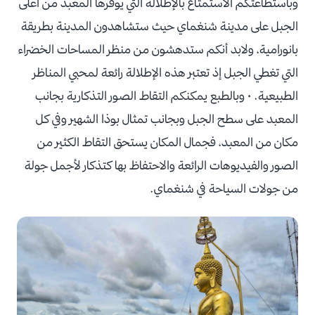
وباستطاعتكم الاستمتاع بالإطلالة التي يوفرها المعبد من أعلى
الجبل على مدينة شنغماي حيث ستشاهدون المدينة بطريقة
بانورامية، ولابد أنكم ستدهشون من منظر المساحات الخضراء
التي تغطي الجبل إذ تعتبر هذه الإطلالة رائعة لمحبي المناظر
الطبيعية. • وبالطبع يمكنكم التقاط الصور التذكارية بجانب
المعبد على سطح الجبل وبجانب تمثال بوذا الشهير وفي كل
مكان من المعبد، فجمال المكان يستحق التقاط الكثير من
الصور والفيديوهات الرائعة والاحتفاظ بها كتذكار لأجمل جولة
من جولات السياحة في شنغماي.