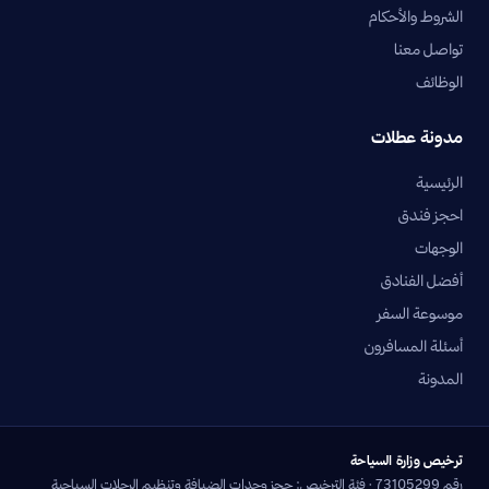
الشروط والأحكام
تواصل معنا
الوظائف
مدونة عطلات
الرئيسية
احجز فندق
الوجهات
أفضل الفنادق
موسوعة السفر
أسئلة المسافرون
المدونة
ترخيص وزارة السياحة
رقم 73105299 · فئة الترخيص: حجز وحدات الضيافة وتنظيم الرحلات السياحية