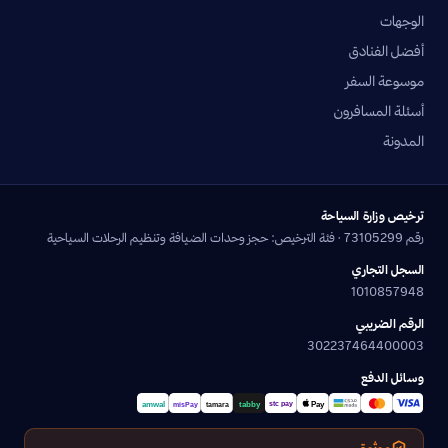
الوجهات
أفضل الفنادق
موسوعة السفر
أسئلة المسافرون
المدونة
ترخيص وزارة السياحة
رقم 73105299 · فئة الترخيص: حجز وحدات الضيافة وتنظيم الرحلات السياحية
السجل التجاري
1010857948
الرقم الضريبي
302237464400003
وسائل الدفع