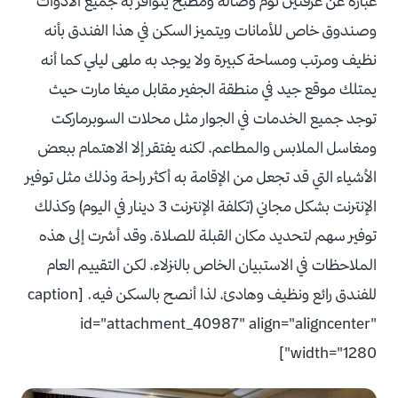
عبارة عن غرفتين نوم وصالة ومطبخ يتوافر به جميع الأدوات
وصندوق خاص للأمانات ويتميز السكن في هذا الفندق بأنه
نظيف ومرتب ومساحة كبيرة ولا يوجد به ملهى ليلي كما أنه
يمتلك موقع جيد في منطقة الجفير مقابل ميغا مارت حيث
توجد جميع الخدمات في الجوار مثل محلات السوبرماركت
ومغاسل الملابس والمطاعم، لكنه يفتقر إلا الاهتمام ببعض
الأشياء التي قد تجعل من الإقامة به أكثر راحة وذلك مثل توفير
الإنترنت بشكل مجاني (تكلفة الإنترنت 3 دينار في اليوم) وكذلك
توفير سهم لتحديد مكان القبلة للصلاة، وقد أشرت إلى هذه
الملاحظات في الاستبيان الخاص بالنزلاء، لكن التقييم العام
للفندق رائع ونظيف وهادئ، لذا أنصح بالسكن فيه. [caption
id="attachment_40987" align="aligncenter"
width="1280"]