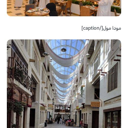
مودا مول[/caption]