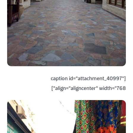
[caption id="attachment_40997"
align="aligncenter" width="768"]