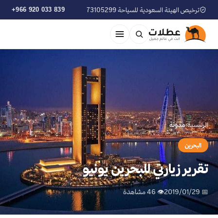
ترخيص الهيئة السعودية للسياحة 73105299
+966 920 033 839
الرئيسية
›
مدوّنة
البحرين
تقرير زيارتي للبحرين يونيو
📅 2019/01/29
👁 46 مشاهدة