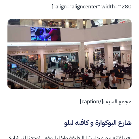
align="aligncenter" width="1280"]
مجمع السيف[/caption]
شارع البوكوارة و كافيه ليلو
بعد الانتهاء من جلستنا اللطيفة داخل المقهى توجهنا إلى شارع