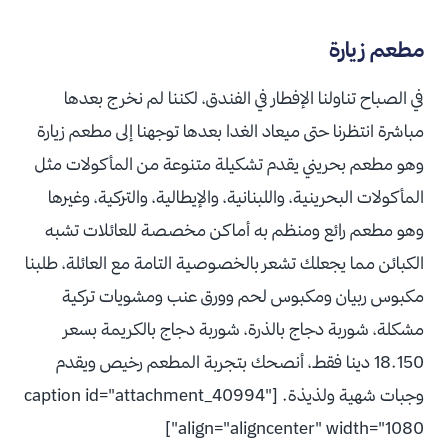
مطعم زيارة
في الصباح تناولنا الإفطار في الفندق، لكننا لم نخرج بعدها
مباشرة انتظرنا حتى ميعاد الغدا بعدها توجهنا إلى مطعم زيارة
وهو مطعم بحريني يقدم تشكيلة متنوعة من المأكولات مثل
المأكولات البحرينية، واللبنانية، والإيطالية، والتركية، وغيرها
وهو مطعم رائع ومنظم به أماكن مخصصة للعائلات تشبه
الكبائن مما يجعلك تشعر بالخصوصية التامة مع العائلة، طلبنا
مكبوس ربيان ومكبوس لحم وورق عنب ومشويات تركية
مشكلة، شوربة دجاج بالذرة، شوربة دجاج بالكريمة بسعر
18.150 دينا فقط، أنصحك بتجربة المطعم رخيص ويقدم
وجبات شهية ولذيذة. [caption id="attachment_40994"
align="aligncenter" width="1080"]