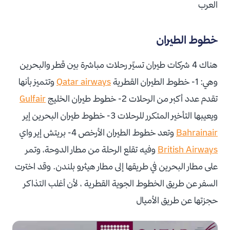
العرب
خطوط الطيران
هناك 4 شركات طيران تسيِّر رحلات مباشرة بين قطر والبحرين
وهي: 1- خطوط الطيران القطرية
Qatar airways
وتتميز بأنها
تقدم عدد أكبر من الرحلات 2- خطوط طيران الخليج
Gulfair
ويعيبها التأخير المتكرر للرحلات 3- خطوط طيران البحرين إير
Bahrainair
وتعد خطوط الطيران الأرخص 4- بريتش إير واي
British Airways
وفيه تقلع الرحلة من مطار الدوحة، وتمر
على مطار البحرين في طريقها إلى مطار هيثرو بلندن. وقد اخترت
السفر عن طريق الخطوط الجوية القطرية ، لأن أغلب التذاكر
حجزتها عن طريق الأميال