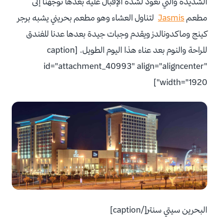
الشديدة والتي تعود لشدة الإقبال عليه بعدها توجهنا إلى
مطعم
Jasmis
لتناول العشاء وهو مطعم بحريني يشبه برجر
كينج وماكدونالدز ويقدم وجبات جيدة بعدها عدنا للفندق
للراحة والنوم بعد عناء هذا اليوم الطويل. [caption
id="attachment_40993" align="aligncenter"
width="1920"]
البحرين سيتي سنتر[/caption]