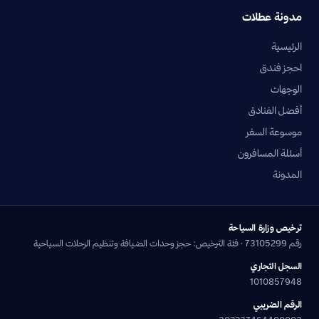
مدونة عطلات
الرئيسية
احجز فندق
الوجهات
أفضل الفنادق
موسوعة السفر
أسئلة المسافرون
المدونة
ترخيص وزارة السياحة
رقم 73105299 · فئة الترخيص: حجز وحدات الضيافة وتنظيم الرحلات السياحية
السجل التجاري
1010857948
الرقم الضريبي