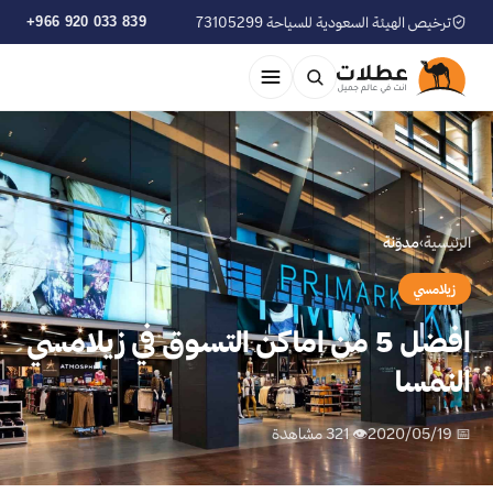
ترخيص الهيئة السعودية للسياحة 73105299
+966 920 033 839
الرئيسية
›
مدوّنة
زيلامسي
افضل 5 من اماكن التسوق في زيلامسي
النمسا
📅 2020/05/19
👁 321 مشاهدة