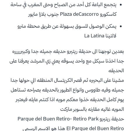
يتجمع الباعة كل أحد من الصباح وحتى المغرب في ساحة
كاسكورو Plaza deCascorro جنوب بلازا مايور
يمكن الوصول للسوق بسهولة عن طريق محطة مترو
لالتينا La Latina
بعدين توجهنا الى حديقة ريتيرو حديقه جميله جدا وكبيررررره
جدا اخذنا سيكل مع واحد يسوقه يعني زي المرشد يعرفنا على
الحديقه
مشينا على البحيره ثم قصر الكريتسال المنطقه الي حولها جدا
جميله وفيه طاووس وانواع الطيور بالحديقه بصراحه تستاهل
يوم كامل الحديقه خذوا معكم مويه اذا كنتم عايله فيعتبر
المويه غاليه مقارنه بالسوبر ماركت
حديقة ريتيرو Parque del Buen Retiro- Retiro Park
El Parque del Buen Retiro هذا هو الاسم الرسمي