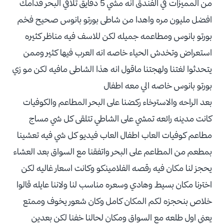
من المميزات في الفندق انه مشي 5 دقايق تلاقي البحر قدامك
افضل مليون مره واهدا من شاطى بورتو بانوس صحيح فخم
بورتو بانوس ومطاعمه جميله لكن للاسف فيه مناظر كثيره
استعراض وتخدش الحياء خاصه انه العرب فيها كثير وممن
يتحدثوا لغتنا ولهجتنا ماقول انه هذا الشاطى مافيه لكن مو زي
بورتو بانوس خاصه الي معه اطفال
بعد الراحه والاسترخاء ركضنا على البحر المطاعم والكوفيات
كانت مدينه رائعه تمشي على الشاطي تتلقى كل شي مساج
مطاعم كوفيات العاب اطفال العاب فيديو كل شي فيه تعشينا
بمطعم من المطاعم على البحر واتفقنا مع السواق بعد العشاء
يحجز لنا مكان فيه رقصه الفلامينكو وكانت اسعار غاليه لكن
اخترنا مكان بسيط وهادي وسعره مناسب لنا ولاننا عايله قالوا
خلاص بنحجزه لكم المكان كامل وكان شعور يخوف وممتع
يعني اول طلعه مع السواق ومكان لحالنا خفنا لكن بعدين