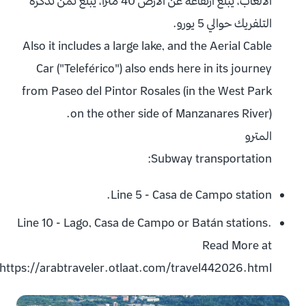
الألعاب، يبلغ أرتفاعه عن الأرض 40 متراً، يبلغ ثمن تذكرة
التلفريك حوالي 5 يورو.
Also it includes a large lake, and the Aerial Cable
Car ("Teleférico") also ends here in its journey
from Paseo del Pintor Rosales (in the West Park
on the other side of Manzanares River).
المترو
Subway transportation:
Line 5 - Casa de Campo station.
Line 10 - Lago, Casa de Campo or Batán stations.
Read More at
:https://arabtraveler.otlaat.com/travel442026.html