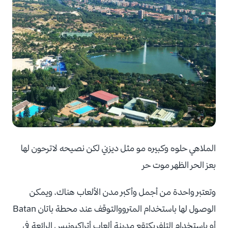
الملاهي حلوه وكبيره مو مثل ديزني لكن نصيحه لاترحون لها
بعز الحر الظهر موت حر
وتعتبر واحدة من أجمل وأكبر مدن الألعاب هناك، ويمكن
الوصول لها باستخدام المترووالتوقف عند محطة باتان Batan
أو باستخدام التلفريكتقع مدينة ألعاب أتراكيونيس الرائعة في