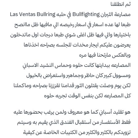
ثم انطلقنا
مصارعة الثيران Bullfighting في حلبه Las Ventas Bullring
طبعا لها عده اسعار في اسعار رخيصه الي مافيها ظل ماانصح
باختيارها والي فيها ظل اغلى شوي طبعا درجات اول ماتدخلون
يعرضون عليكم ايجار مخدات للجلسه بصراحه اخذناها
وبالعكس مارتحنا فيها مره
المصارعه ببدايتها كانت حلوه وحماس النشيد الاسباني
ومسوول كبير كان حاظر وجماهير واستعراض بالخيول
لكن يوم وصلت يقتلون الثور قدامنا تقزززنا بصراحه وماكملنا
كل المصارعه لكن بنفس الوقت تجربه حلوه
هو تقليد أسباني كما هو معروف ولمن يرغب بحضورها عليه
فقط الأستفسار من أستقبال الفندق الذي يقيم به وسيتم
تزويدكم بالكثير والكثير من الكتيبات الخاصة عن كيفية