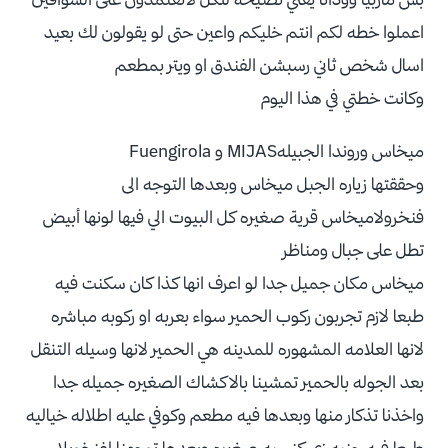
اعملوا خطه لكم انتم خليكم واعين حتى لو يقولون لك بعيد
اسال شخص ثاني رسبشن الفندق او ويتر بمطعم
وكانت خطتي في هذا اليوم
ميخاس وروندا الجبيلهMIJAS و Fuengirola
وحققتها زياره الجبل ميخاس وبعدها التوجه الى
فنخرولاميخاس قرية صغيره كل البيوت الي فيها لونها أبيض
تطل على جبال ومناظر
ميخاس مكان جميل جدا لو اعرف انها كذا كان سكنت فيه
طبعا لازم تجربون ركوب الحمير سواء بعربه او ركوبه مباشره
لانها العلامه المشهوره للمدينه هي الحمير لانها وسيله التنقل
بعد الجوله بالحمير تمشينا بالاكشاك الصغيره جميله جدا
واخذنا تذكار منها وبعدها فيه مطعم وكوفي عليه اطلاله خياليه
طبعا فيه جنبه زي كنسيه صغيره وبعدها توجهنا لفنخويلا