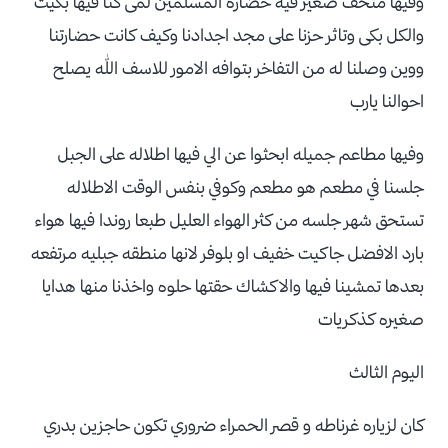
وفيها متحف صغير فيه حضاره المسلمين لمى كنا فيها بكيت
والكل بكى وتاثر حزنا على مجد اجدادنا وكيف كانت حضارتنا
ووين وصلنا له من التفاخر بتوافه الامور للاسف الله يصلح
احوالنا يارب
وفيها مطاعم جميله ابحثوا عن الي فيها اطلاله على الجبل
جلسنا في مطعم هو مطعم وكوفي بنفس الوقت الاطلاله
تستحق شهر جلسه من كثر الهواء العليل طبعا روندا فيها هواء
بارد الافضل جاكيت خفيف او بلوفر لانها منطقه جبليه مرتفعه
بعدها تمشينا فيها والاكشاك حقتها حلوه واخذنا منها هدايا
صغيره كذكريات
اليوم الثالث
كان لزياره غرناطه و قصر الحمراء ضروري تكون حاجزين بدري