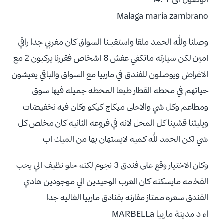
Malaga maria zambrano
وصلنا ولله الحمد ملقا واستقبلنا السواق كان مغربي جدا راقي
امين لكن سيارته ماتكفي عفش 8 اشخاص فقررنا يركبون 2 مع
الاغراض ويوصلون للفندق في ماربيا مع السواق والباقي يعيشون
حياتهم في محطه القطار طبعا المحطه جميله فيها سوق
ومطاعم وكل شي والاحلى ميكاج كيكو وكان فيه تخفيضات
ويليتنا قشينا كل المحل لانه في فروعه الثانيه كان مخلص كل
شي لكن الحمد لله كميه لايستهان بها من الميك اب
وكان الاختيار وقع على فندق 3 نجوم لكنه حلو نظيف الي يحب
الفخامه مايسكنه كان العرب الوحيدين الي موجودين هادي
الفندق سعره ممتاز مقارنه بفنادق ماربيا الغاليه جدا
اء د مدينة ماربيا MARBELLa