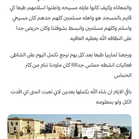
والمعاناه وكيف كانوا عايله مسيحه واعلنوا اسلامهم طبعا الي
قايم بالمسجد هو واهله مسلمين كلهم جدهم كان مسيحي
واسلم وكلهم مسلمين وانبسط بشوفتنا وكان حريص جدا
على النظافه الله يعطيه العافيه
ورجعنا لماربيا طبعا بعد كل يوم نرجع نكمل اليوم على الشاطى
فعاليات انشطه حماس جدااااا كان ماودنا ننام من كثر
الحماس
باقي الايام ان شاء الله بكملها بعدين لاني تعبت اتمنى اني افدت
الكل ولو بمعلومه