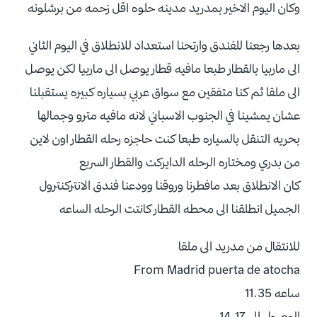
وكان اليوم الاخير بمدريد مدينه حلوه اقل زحمه من برشلونه
بعدها رجعنا للفندق وارتحنا استعداد للانطلاق في اليوم الثاني
الى ماربيا بالقطار طبعا مافيه قطار يوصل الى ماربيا لكن يوصل
الى ملقا ثم كنا متفقين مع سواق عربي بسياره كبيره يستقبلنا
عشان يمشينا في الجنوب الاسباني لانه مافيه مترو وجمالها
بحريه التنقل بالسياره طبعا كنت حاجزه رحله القطار اون لاين
من بدري ومختاره الرحله الدايركت والقطار السريع
كان الانطلاق بعد مافطرنا وروقنا وودعنا فندق الانتركنترول
الجميل انطلقنا الى محطه القطار كانتت الرحله الساعه
للانتقال من مدريد الى ملقا
From Madrid puerta de atocha
ساعه 11.35
الوصول الى 14.17