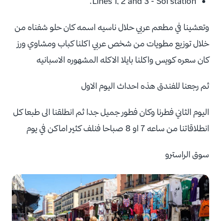
Lines 1, 2 and 3 - Sol station.
وتعشينا في مطعم عربي حلال ناسيه اسمه كان حلو شفناه من
خلال توزيع مطويات من شخص عربي اكلنا كباب ومشاوي ورز
كان سعره كويس واكلنا بايلا الاكله المشهوره الاسبانيه
ثم رجعنا للفندق هذه احداث اليوم الاول
اليوم الثاني فطرنا وكان فطور جميل جدا ثم انطلقنا الى طبعا كل
انطلاقاتنا من ساعه 7 او 8 صباحا فنلف كثير اماكن في يوم
سوق الراسترو