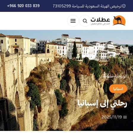
ترخيص الهيئة السعودية للسياحة 73105299
+966 920 033 839
الرئيسية
›
مدوّنة
اسبانيا
رحلتي إلى إسبانيا
📅 2025/11/19