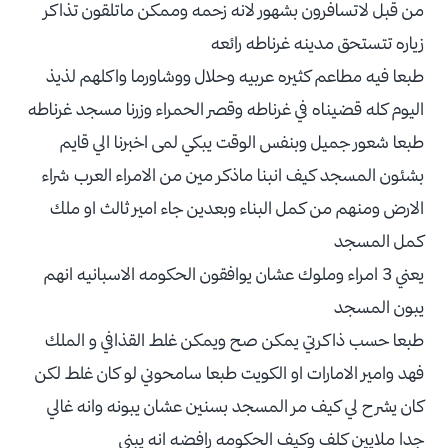
من قبل لاتسافرون بشهور لانه زحمه وممكن ماتلقون تذاكر
زياره تتستحق مدينه غرناطه رائعه
طبعا فيه مطاعم كثيره عربيه وحلال ووشاورما واكلهم لذيذ
اليوم كله قضيناه في غرناطه وقصر الحمراء وزرنا مسجد غرناطه
طبعا شعور جميل وبنفس الوقت يبكي لمى اخبرنا الي قايم
بشئون المسجد كيف انبنا ماذكر مين من الامراء العرب شراء
الارض ومنهم من كمل البناء وبعدين جاء امير ثالث او ملك
كمل المسجد
يعني 3 امراء وملوك عشان يوافقون الحكومه الاسبانيه انهم
يبون المسجد
طبعا حسب ذاكرتي يمكن صح ويمكن غلط القذافي و الملك
فهد وامير الامارات او الكويت طبعا سامحوني لو كان غلط لكن
كان يشرح لي كيف مر المسجد بسنين عشان يبونه وانه غالي
جدا ملايين كلف وكيف الحكومه رافضه انه يبني