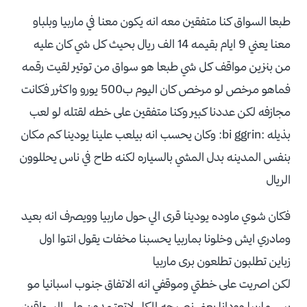
طبعا السواق كنا متفقين معه انه يكون معنا في ماربيا وبلباو
معنا يعني 9 ايام بقيمه 14 الف ريال بحيث كل شي كان عليه
من بنزين مواقف كل شي طبعا هو سواق من توتير لقيت رقمه
فماهو مرخص لو مرخص كان اليوم ب500 يورو واكثرر فكانت
مجازفه لكن عددنا كبير وكنا متفقين على خطه لقتله لو لعب
بذيله :bi ggrin: وكان يحسب انه بيلعب علينا يودينا كم مكان
بنفس المدينه بدل المشي بالسياره لكنه طاح في ناس يحللوون
الريال
فكان شوي ماوده يودينا قرى الي حول ماربيا وويصرف انه بعيد
ومادري ايش وخلونا بماربيا يحسبنا مخفات يقول انتوا اول
زباين تطلبون تطلعون برى ماربيا
لكن اصريت على خطتي وموقفي انه الاتفاق جنوب اسبانيا مو
بس ماربيا وودانا يعني نصيحه للكل لاتعتمدون على السواقين