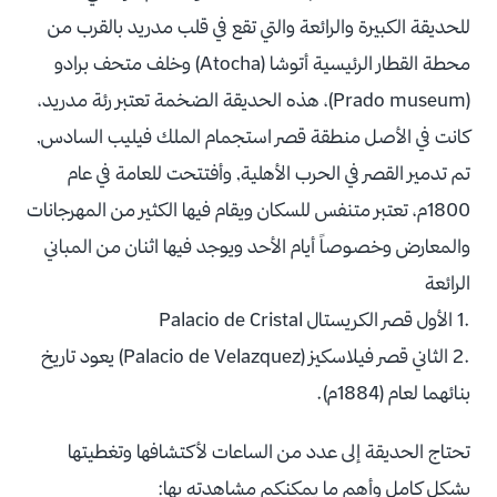
للحديقة الكبيرة والرائعة والتي تقع في قلب مدريد بالقرب من
محطة القطار الرئيسية أتوشا (Atocha) وخلف متحف برادو
(Prado museum)، هذه الحديقة الضخمة تعتبر رئة مدريد،
كانت في الأصل منطقة قصر استجمام الملك فيليب السادس,
تم تدمير القصر في الحرب الأهلية, وأفتتحت للعامة في عام
1800م، تعتبر متنفس للسكان ويقام فيها الكثير من المهرجانات
والمعارض وخصوصاً أيام الأحد ويوجد فيها اثنان من المباني
الرائعة
.1 الأول قصر الكريستال Palacio de Cristal
.2 الثاني قصر فيلاسكيز (Palacio de Velazquez) يعود تاريخ
بنائهما لعام (1884م).
تحتاج الحديقة إلى عدد من الساعات لأكتشافها وتغطيتها
بشكل كامل وأهم ما يمكنكم مشاهدته بها: