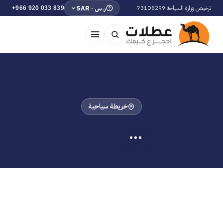
ترخيص وزارة السياحة 73105299
ر.س · SAR
+966 920 033 839
خريطة سياحية
…