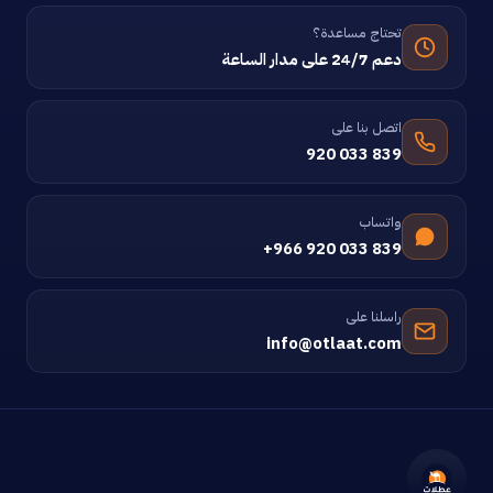
تحتاج مساعدة؟
دعم 24/7 على مدار الساعة
اتصل بنا على
920 033 839
واتساب
+966 920 033 839
راسلنا على
info@otlaat.com