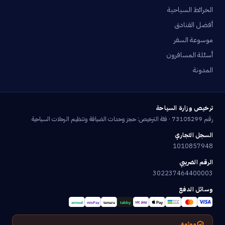
الخرائط السياحية
أفضل الفنادق
موسوعة السفر
أسئلة المسافرون
المدونة
ترخيص وزارة السياحة
رقم 73105299 · فئة الترخيص: حجز وحدات الضيافة وتنظيم الرحلات السياحية
السجل التجاري
1010857948
الرقم الضريبي
302237464400003
وسائل الدفع
موثوق