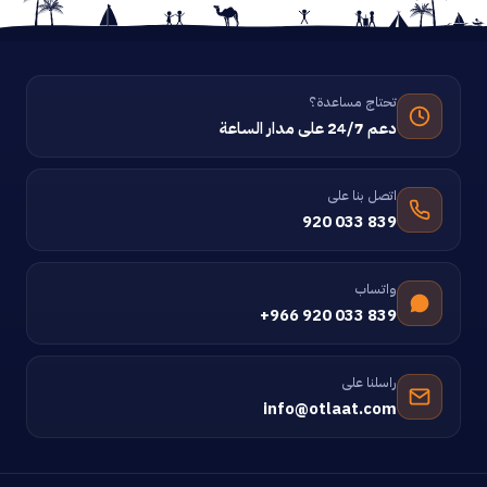
تحتاج مساعدة؟
دعم 24/7 على مدار الساعة
اتصل بنا على
920 033 839
واتساب
+966 920 033 839
راسلنا على
info@otlaat.com