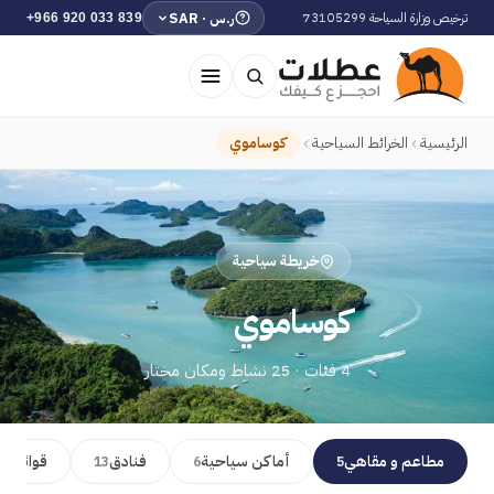
ترخيص وزارة السياحة 73105299
ر.س · SAR
+966 920 033 839
الرئيسية
الخرائط السياحية
كوساموي
خريطة سياحية
كوساموي
4 فئات · 25 نشاط ومكان مختار
مطاعم و مقاهي
أماكن سياحية
فنادق
قوائم إ
13
6
5