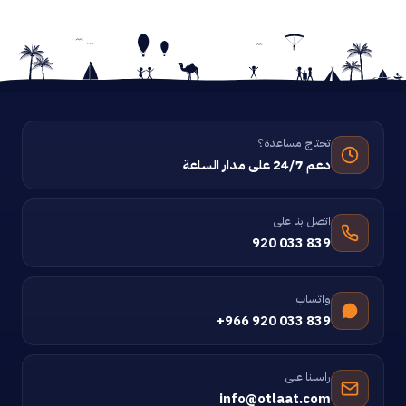
تحتاج مساعدة؟
دعم 24/7 على مدار الساعة
اتصل بنا على
920 033 839
واتساب
+966 920 033 839
راسلنا على
info@otlaat.com