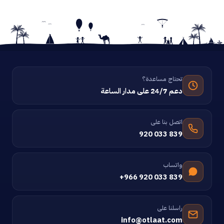
تحتاج مساعدة؟
دعم 24/7 على مدار الساعة
اتصل بنا على
920 033 839
واتساب
+966 920 033 839
راسلنا على
info@otlaat.com