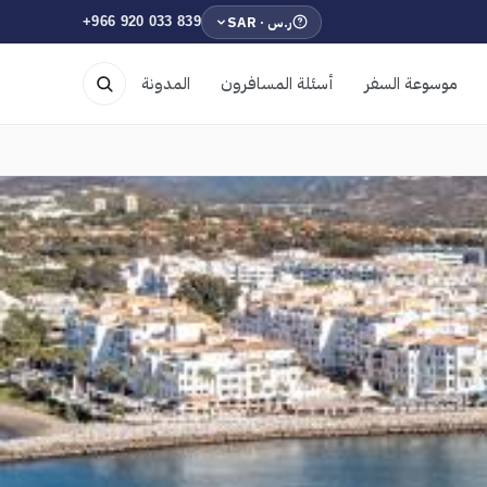
ر.س · SAR
+966 920 033 839
موسوعة السفر
أسئلة المسافرون
المدونة