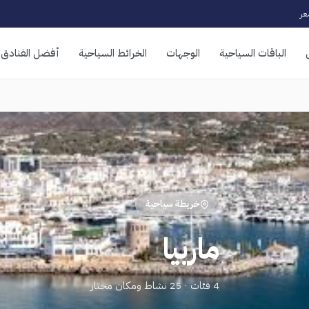
ر
الباقات السياحية
الوجهات
الخرائط السياحية
أفضل الفنادق
خريطة سياحية
ماربيا
4 فئات · 25 نشاط ومكان مختار