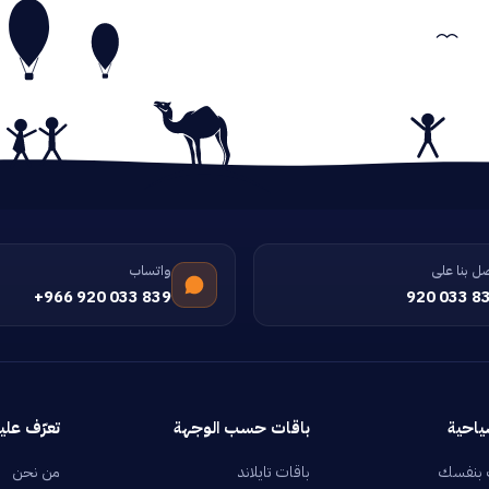
ل بنا على
واتساب
+966 920 033 839
920 033 8
ياحية
باقات حسب الوجهة
تعرّف علين
 بنفسك
باقات تايلاند
من نحن