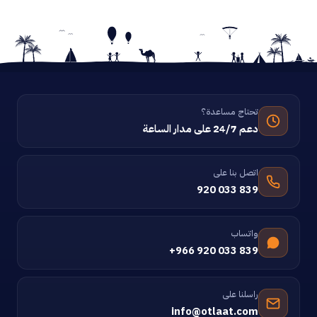
تحتاج مساعدة؟
دعم 24/7 على مدار الساعة
اتصل بنا على
920 033 839
واتساب
+966 920 033 839
راسلنا على
info@otlaat.com