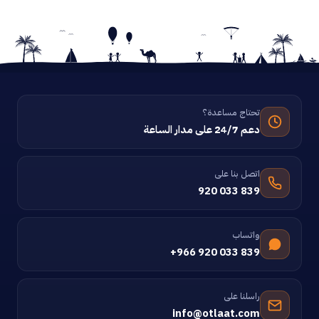
تحتاج مساعدة؟
دعم 24/7 على مدار الساعة
اتصل بنا على
920 033 839
واتساب
+966 920 033 839
راسلنا على
info@otlaat.com