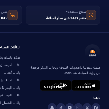
تحتاج مساعدة؟
اتصل ب
دعم 24/7 على مدار الساعة
 839
الباقات السياح
صمّم باقتك بن
باقات أذربيجان
منصة سعودية للحجوزات الفندقية وتجارب السفر. مرخصة
باقات أنطاليا
من وزارة السياحة منذ 2023.
باقات اسطنبول
حمّل من
حمّل من
Google Play
App Store
باقات البحر الأح
باقات البوسنة 
تابعنا
باقات الشمال ال