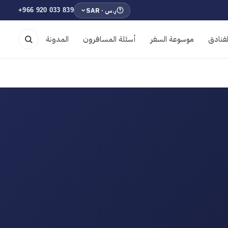
ر.س · SAR
+966 920 033 839
فنادق
موسوعة السفر
أسئلة المسافرون
المدونة