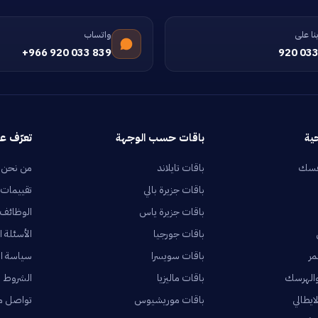
نا على
واتساب
+966 920 033 839
920 033
ية
باقات حسب الوجهة
تعرّف عل
فسك
باقات تايلاند
من نحن
باقات جزيرة بالي
تقييمات 
باقات جزيرة ياس
الوظائف
باقات جورجيا
الأسئلة ا
مر
باقات سويسرا
سياسة ا
والهرسك
باقات ماليزيا
الشروط و
ايطالي
باقات موريشيوس
تواصل م