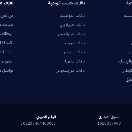
ية
باقات حسب الوجهة
تعرّف عل
فسك
باقات اندونيسيا
من نحن
باقات جزيرة بالي
تقييمات 
باقات جزيرة ياس
الوظائف
باقات جورجيا
الأسئلة ا
مر
باقات سويسرا
سياسة ا
والهرسك
باقات ماليزيا
الشروط و
ايطالي
باقات موريشيوس
تواصل م
ركي
السجل التجاري
الرقم الضريبي
302237464400003
1010857948