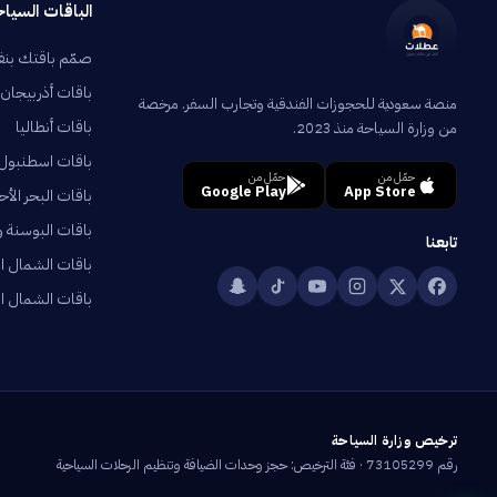
الباقات السياح
صمّم باقتك بن
باقات أذربيجان
منصة سعودية للحجوزات الفندقية وتجارب السفر. مرخصة
باقات أنطاليا
من وزارة السياحة منذ 2023.
باقات اسطنبول
حمّل من
حمّل من
Google Play
App Store
باقات البحر الأح
باقات البوسنة 
تابعنا
باقات الشمال ال
باقات الشمال الت
ترخيص وزارة السياحة
رقم 73105299 · فئة الترخيص: حجز وحدات الضيافة وتنظيم الرحلات السياحية