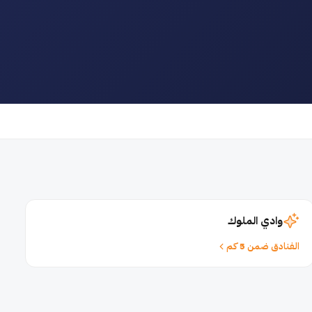
وادي الملوك
الفنادق ضمن 5 كم