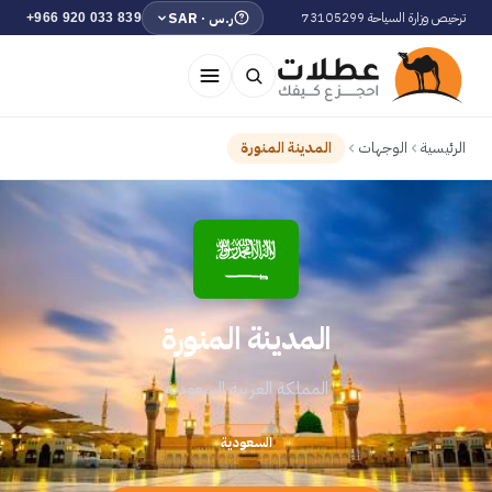
ر.س · SAR
ترخيص وزارة السياحة 73105299
+966 920 033 839
الرئيسية
الوجهات
المدينة المنورة
المدينة المنورة
المملكة العربية السعودية
السعودية