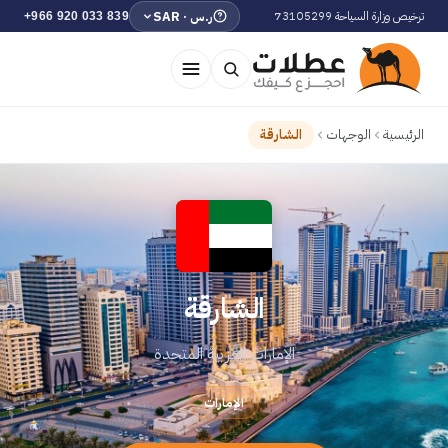
ر.س · SAR
ترخيص وزارة السياحة 73105299
+966 920 033 839
الرئيسية
الوجهات
الشارقة
الشارقة
الإمارات العربية المتحدة
الإمارات