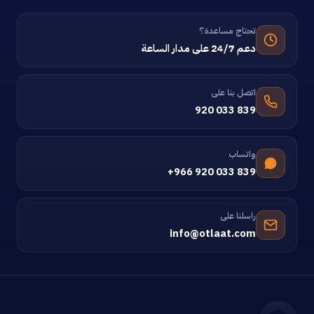
تحتاج مساعدة؟
دعم 24/7 على مدار الساعة
اتصل بنا على
920 033 839
واتساب
+966 920 033 839
راسلنا على
info@otlaat.com