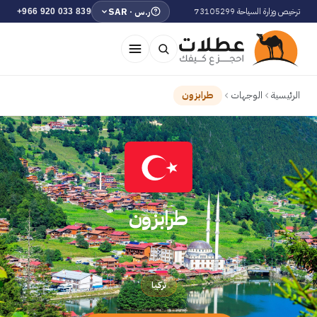
ر.س · SAR
ترخيص وزارة السياحة 73105299
+966 920 033 839
الرئيسية
الوجهات
طرابزون
طرابزون
تركيا
تركيا