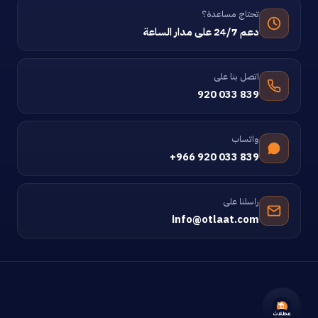
تحتاج مساعدة؟
دعم 24/7 على مدار الساعة
اتصل بنا على
920 033 839
واتساب
+966 920 033 839
راسلنا على
info@otlaat.com