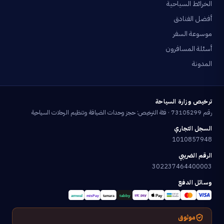
الخرائط السياحية
أفضل الفنادق
موسوعة السفر
أسئلة المسافرون
المدونة
ترخيص وزارة السياحة
رقم 73105299 · فئة الترخيص: حجز وحدات الضيافة وتنظيم الرحلات السياحية
السجل التجاري
1010857948
الرقم الضريبي
302237464400003
وسائل الدفع
موثوق