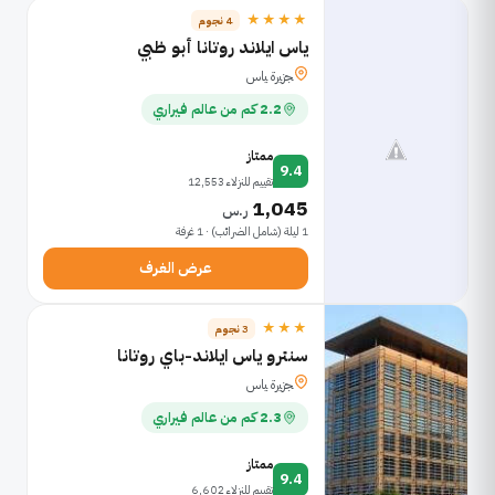
★★★★
4 نجوم
ياس ايلاند روتانا أبو ظبي
ﺠﺯﻴﺭﺓ ﻴﺎﺱ
2.2 كم من عالم فيراري
ممتاز
9.4
تقييم للنزلاء 12,553
1,045
ر.س
1 ليلة (شامل الضرائب) · 1 غرفة
عرض الغرف
★★★
3 نجوم
سنترو ياس ايلاند-باي روتانا
ﺠﺯﻴﺭﺓ ﻴﺎﺱ
2.3 كم من عالم فيراري
ممتاز
9.4
تقييم للنزلاء 6,602