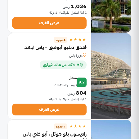
1,036
ر.س
1 ليلة (شامل الضرائب) · 1 غرفة
عرض الغرف
★★★★
4 نجوم
فندق دبليو أبوظبي - ياس ايلاند
ﺠﺯﻴﺭﺓ ﻴﺎﺱ
1.9 كم من عالم فيراري
ممتاز
9.2
تقييم للنزلاء 6,541
804
ر.س
1 ليلة (شامل الضرائب) · 1 غرفة
عرض الغرف
★★★★
4 نجوم
راديسون بلو هوتل، أبو ظبي ياس