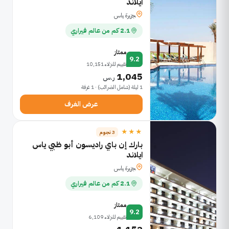
ايلاند
ﺠﺯﻴﺭﺓ ﻴﺎﺱ
2.1 كم من عالم فيراري
ممتاز
9.2
تقييم للنزلاء 10,151
1,045
ر.س
1 ليلة (شامل الضرائب) · 1 غرفة
عرض الغرف
★★★
3 نجوم
بارك إن باي راديسون أبو ظبي ياس
ايلاند
ﺠﺯﻴﺭﺓ ﻴﺎﺱ
2.1 كم من عالم فيراري
ممتاز
9.2
تقييم للنزلاء 6,109