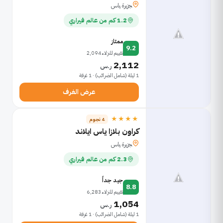
ﺠﺯﻴﺭﺓ ﻴﺎﺱ
1.2 كم من عالم فيراري
ممتاز
9.2
تقييم للنزلاء 2,094
2,112
ر.س
1 ليلة (شامل الضرائب) · 1 غرفة
عرض الغرف
★★★★
4 نجوم
كراون بلازا ياس ايلاند
ﺠﺯﻴﺭﺓ ﻴﺎﺱ
2.3 كم من عالم فيراري
جيد جداً
8.8
تقييم للنزلاء 6,283
1,054
ر.س
1 ليلة (شامل الضرائب) · 1 غرفة