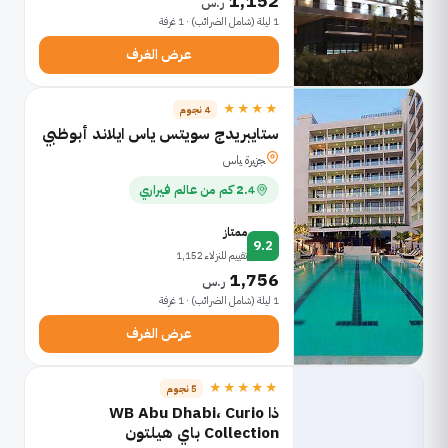
1,152
ر.س
1 ليلة (شامل الضرائب) · 1 غرفة
عرض الغرف
★★★★
4 نجوم
ستايبريدج سويتس ياس ايلاند أبوظبي
ﺠﺯﻴﺭﺓ ﻴﺎﺱ
2.4 كم من عالم فيراري
ممتاز
9.2
تقييم للنزلاء 1,152
1,756
ر.س
1 ليلة (شامل الضرائب) · 1 غرفة
عرض الغرف
★★★★★
5 نجوم
ذا WB Abu Dhabi، Curio
Collection باي هيلتون