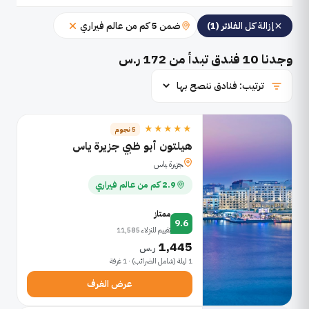
ضمن 5 كم من عالم فيراري
إزالة كل الفلاتر (1)
وجدنا
10
فندق تبدأ من 172 ر.س
★★★★★
5 نجوم
هيلتون أبو ظبي جزيرة ياس
ﺠﺯﻴﺭﺓ ﻴﺎﺱ
2.9 كم من عالم فيراري
ممتاز
9.6
تقييم للنزلاء 11,585
1,445
ر.س
1 ليلة (شامل الضرائب) · 1 غرفة
عرض الغرف