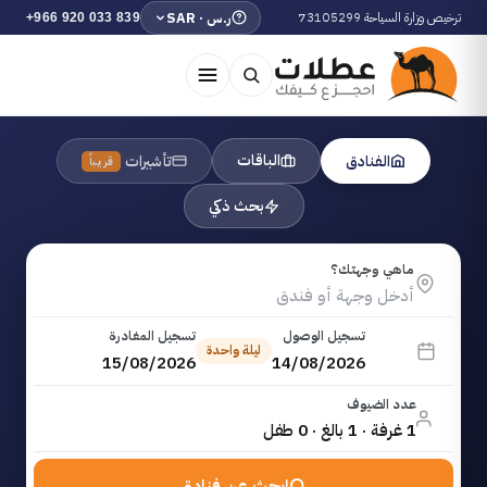
ترخيص وزارة السياحة 73105299
ر.س · SAR
+966 920 033 839
الباقات
الفنادق
تأشيرات
قريباً
بحث ذكي
ماهي وجهتك؟
تسجيل الوصول
تسجيل المغادرة
ليلة واحدة
15/08/2026
14/08/2026
عدد الضيوف
1 غرفة · 1 بالغ · 0 طفل
ابحث عن فنادق