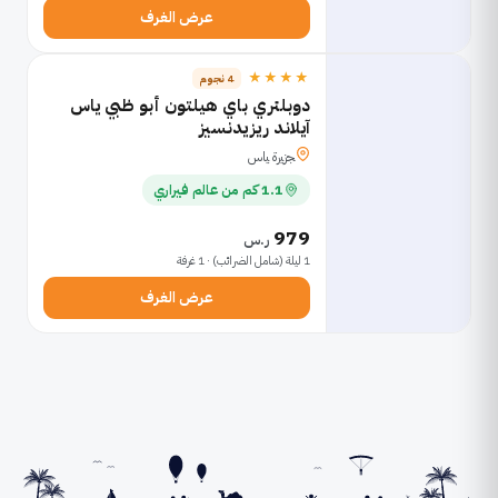
عرض الغرف
★★★★
4 نجوم
دوبلتري باي هيلتون أبو ظبي ياس
آيلاند ريزيدنسيز
ﺠﺯﻴﺭﺓ ﻴﺎﺱ
1.1 كم من عالم فيراري
979
ر.س
1 ليلة (شامل الضرائب) · 1 غرفة
عرض الغرف