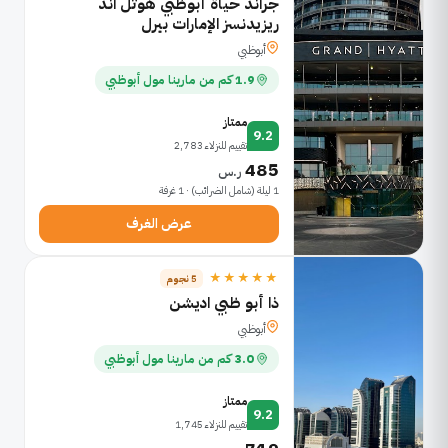
جراند حياة أبوظبي هوتل اند
ريزيدنسز الإمارات بيرل
أبوظبي
1.9 كم من مارينا مول أبوظبي
ممتاز
9.2
تقييم للنزلاء 2,783
485
ر.س
1 ليلة (شامل الضرائب) · 1 غرفة
عرض الغرف
★★★★★
5 نجوم
ذا أبو ظبي اديشن
أبوظبي
3.0 كم من مارينا مول أبوظبي
ممتاز
9.2
تقييم للنزلاء 1,745