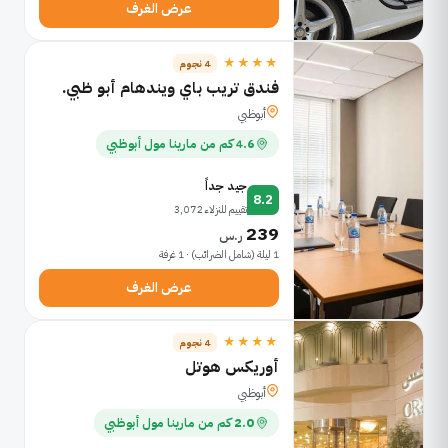
عرض الغرف
★★★★
4 نجوم
فندق تريب باي ويندهام أبو ظبي.
أبوظبي
4.6 كم من مارينا مول أبوظبي
جيد جداً
8.2
تقييم للنزلاء 3,072
239
ر.س
1 ليلة (شامل الضرائب) · 1 غرفة
عرض الغرف
★★★★
4 نجوم
أوريكس هوتل
أبوظبي
2.0 كم من مارينا مول أبوظبي