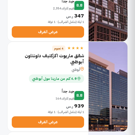
جيد جداً
8.8
تقييم للنزلاء 2,354
347
ر.س
1 ليلة (شامل الضرائب) · 1 غرفة
عرض الغرف
★★★★
4 نجوم
شقق ماريوت اكزكتيف داونتاون
أبوظبي
أبوظبي
4.9 كم من مارينا مول أبوظبي
جيد جداً
8.8
تقييم للنزلاء 164
939
ر.س
1 ليلة (شامل الضرائب) · 1 غرفة
عرض الغرف