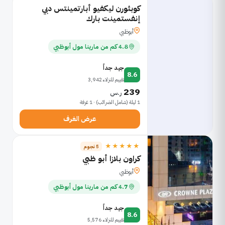
كوبثورن ليكفيو أبارتمينتس دبي
إنفستمينت بارك
أبوظبي
4.8 كم من مارينا مول أبوظبي
جيد جداً
8.6
تقييم للنزلاء 3,942
239
ر.س
1 ليلة (شامل الضرائب) · 1 غرفة
عرض الغرف
★★★★★
5 نجوم
كراون بلازا أبو ظبي
أبوظبي
4.7 كم من مارينا مول أبوظبي
جيد جداً
8.6
تقييم للنزلاء 5,576