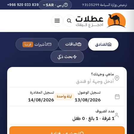
ترخيص وزارة السياحة 73105299
ر.س · SAR
+966 920 033 839
الباقات
الفنادق
تأشيرات
قريباً
بحث ذكي
ماهي وجهتك؟
تسجيل الوصول
تسجيل المغادرة
ليلة واحدة
14/08/2026
13/08/2026
عدد الضيوف
1 غرفة · 1 بالغ · 0 طفل
ابحث عن فنادق