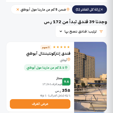
ضمن 5 كم من مارينا مول أبوظبي
إزالة كل الفلاتر (1)
وجدنا
39
فندق تبدأ من 172 ر.س
★★★★★
5 نجوم
فندق إنتركونتيننتال أبوظبي
أبوظبي
2.1 كم من مارينا مول أبوظبي
ممتاز
9.6
تقييم للنزلاء 17,261
358
ر.س
1 ليلة (شامل الضرائب) · 1 غرفة
عرض الغرف