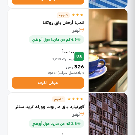
★★★
3 نجوم
المها أرجان باي روتانا
أبوظبي
4.9 كم من مارينا مول أبوظبي
جيد جداً
8.8
تقييم للنزلاء 2,019
326
ر.س
1 ليلة (شامل الضرائب) · 1 غرفة
عرض الغرف
★★★★
4 نجوم
كورتيارد باي ماريوت وورلد تريد سنتر
أبوظبي
3.8 كم من مارينا مول أبوظبي