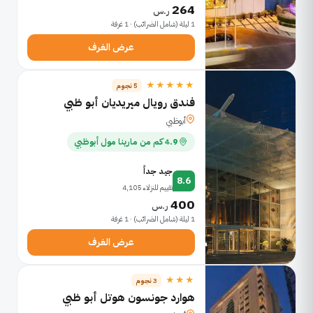
264
ر.س
1 ليلة (شامل الضرائب) · 1 غرفة
عرض الغرف
★★★★★
5 نجوم
فندق رويال ميريديان أبو ظبي
أبوظبي
4.9 كم من مارينا مول أبوظبي
جيد جداً
8.6
تقييم للنزلاء 4,105
400
ر.س
1 ليلة (شامل الضرائب) · 1 غرفة
عرض الغرف
★★★
3 نجوم
هوارد جونسون هوتل أبو ظبي