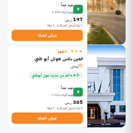
جيد جداً
8
تقييم للنزلاء 1,359
197
ر.س
1 ليلة (شامل الضرائب) · 1 غرفة
عرض الغرف
★★★
3 نجوم
العين بلاس هوتل أبو ظبي
أبوظبي
4.9 كم من مارينا مول أبوظبي
جيد جداً
8
تقييم للنزلاء 1,966
385
ر.س
1 ليلة (شامل الضرائب) · 1 غرفة
عرض الغرف